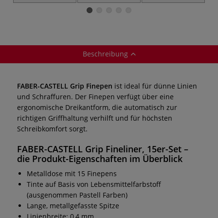
20er-Set
30er-Set
5er-Sets
Beschreibung
FABER-CASTELL Grip Finepen
ist ideal für dünne Linien
und Schraffuren. Der Finepen verfügt über eine
ergonomische Dreikantform, die automatisch zur
richtigen Griffhaltung verhilft und für höchsten
Schreibkomfort sorgt.
FABER-CASTELL Grip Fineliner, 15er-Set –
die Produkt-Eigenschaften im Überblick
Metalldose mit 15 Finepens
Tinte auf Basis von Lebensmittelfarbstoff
(ausgenommen Pastell Farben)
Lange, metallgefasste Spitze
Linienbreite: 0,4 mm