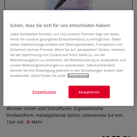
Schön, dass Sie sich für uns entschieden haben!
Liebe Gerstaecker Kunden, uns und unseren Partnern liegt viel daran,
Ihnen ein rundum gelungenes Einkaufserlebnis zu ermöglichen. Dabei
haben Datenschutzgrundsätze wie Datensparsamkeit, Transparenz und
Sicherheit höchste Priorität. Wenn Sie auf „Akzeptieren“ klicken, stimmen
Sie der Speicherung von Cookies auf Ihrem Gerät zu, um die
Websitenavigation zu verbessern, die Websitenutzung zu analysieren und
unsere Marketingbemühungen zu unterstützen. Selbstverständlich
FABER-CASTELL Grip Finepen, 0.4,
können Sie Ihre Einwilligung jederzeit in den Einstellungen ändern oder
15er-Set
wiederrufen. Diese finden Sie unter
Datenschutz
0 Bewertungen
Einstellungen
Akzeptieren
Der FABER-CASTELL Grip Finepen ist ideal zum Zeichnen von
dünnen Linien und Schraffuren. Ergonomische
Dreikantform, metallgefasste Spitze, Linienbreite 0,4 mm.
15er-Set.
Mehr