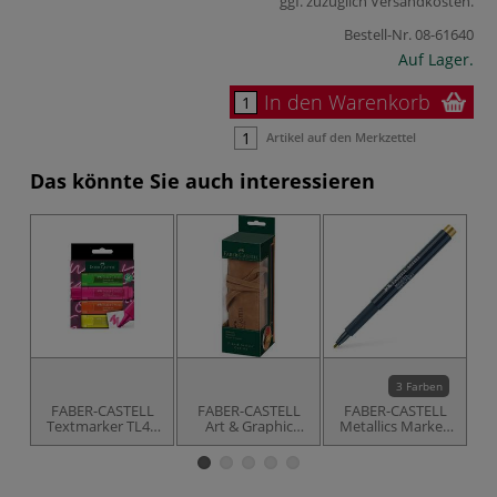
ggf. zuzüglich
Versandkosten
.
Bestell-Nr.
08-61640
Auf Lager.
In den Warenkorb
Artikel auf den Merkzettel
Das könnte Sie auch interessieren
3 Farben
FABER-CASTELL
FABER-CASTELL
FABER-CASTELL
Textmarker TL46
Art & Graphic
Metallics Marker,
Neon, Sets
Stifterolle, leer
einzeln