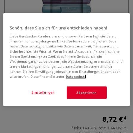
Schön, dass Sie sich für uns entschieden haben!
Liebe Gerstaecker Kunden, uns und unseren Partnern liegt viel daran,
Ihnen ein rundum gelungenes Einkaufserlebnis zu ermöglichen. Dabei
haben Datenschutzgrundsätze wie Datensparsamkeit, Transparenz und
FABER-CASTELL Textmarker TL46
Sicherheit höchste Priorität. Wenn Sie auf „Akzeptieren“ klicken, stimmen
Sie der Speicherung von Cookies auf Ihrem Gerät zu, um die
Metallic-Pastell, 8er Set
Websitenavigation zu verbessern, die Websitenutzung zu analysieren und
unsere Marketingbemühungen zu unterstützen. Selbstverständlich
können Sie Ihre Einwilligung jederzeit in den Einstellungen ändern oder
0 Bewertungen
wiederrufen. Diese finden Sie unter
Datenschutz
Textmarker mit schimmernden Metallic Effekten für
Textpassagen und Kreativarbeiten. Mit langlebiger
Einstellungen
Akzeptieren
Keilspitze für drei unterschiedliche Strichbreiten (1, 2 und 5
mm).
Mehr
8,72 €
inklusive 20% bzw. 10% MwSt,