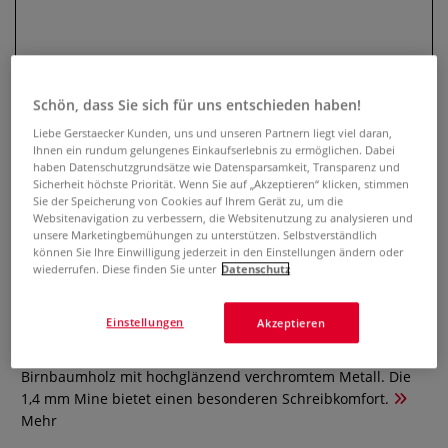
Schön, dass Sie sich für uns entschieden haben!
Liebe Gerstaecker Kunden, uns und unseren Partnern liegt viel daran,
Ihnen ein rundum gelungenes Einkaufserlebnis zu ermöglichen. Dabei
haben Datenschutzgrundsätze wie Datensparsamkeit, Transparenz und
Sicherheit höchste Priorität. Wenn Sie auf „Akzeptieren“ klicken, stimmen
Sie der Speicherung von Cookies auf Ihrem Gerät zu, um die
Websitenavigation zu verbessern, die Websitenutzung zu analysieren und
FABER-CASTELL e-motion
unsere Marketingbemühungen zu unterstützen. Selbstverständlich
Drehbleistift
können Sie Ihre Einwilligung jederzeit in den Einstellungen ändern oder
wiederrufen. Diese finden Sie unter
Datenschutz
0 Bewertungen
Einstellungen
Akzeptieren
Der e-motion Drehbleistift besticht durch die Kombination
von hochwertigem Edelharz oder edlem Ahorn- und
Birnbaumholz mit hochglänzend verchromtem Metall. Die
1,4 mm Mine bietet einen besonderen Schreibkomfort.
Mehr