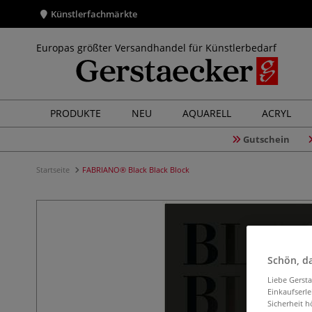
Künstlerfachmärkte
Europas größter Versandhandel für Künstlerbedarf
PRODUKTE
NEU
AQUARELL
ACRYL
Gutschein
Startseite
FABRIANO® Black Black Block
Schön, da
Liebe Gerst
Einkaufserl
Sicherheit h