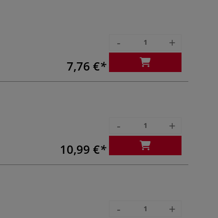
-
+
7,76 €
-
+
10,99 €
-
+