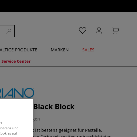
ALTIGE PRODUKTE
MARKEN
SALES
Service Center
® Black Black Block
0 Bewertungen
es
nsparenz und
ack Black Block ist bestens geeignet für Pastelle,
Cookies auf
arker. Tiefschwarze Farbe mit matter, unbeschichteter