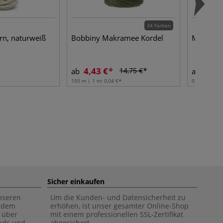
34 Farben
n, naturweiß
Bobbiny Makramee Kordel
Marabu K
4,43 €
8,02
14,75 €
ab
ab
100 m | 1 m:
0,04 €
0,15 l | 1 l:
5
Sicher einkaufen
unseren
Um die Kunden- und Datensicherheit zu
f dem
erhöhen, ist unser gesamter Online-Shop
 über
mit einem professionellen SSL-Zertifikat
ends und
abgesichert.