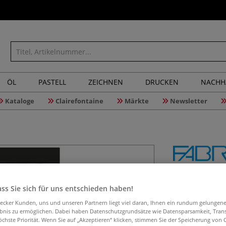
ÖL
PASTELL
ZEICHNEN
DRUCKEN
NACHH
Kataloge
Clairefontaine
Märkte
Newsletter
FABRIANO
ss Sie sich für uns entschieden haben!
aecker Kunden, uns und unseren Partnern liegt viel daran, Ihnen ein rundum gelungen
ebnis zu ermöglichen. Dabei haben Datenschutzgrundsätze wie Datensparsamkeit, Tra
Der FABRIANO® Bl
öchste Priorität. Wenn Sie auf „Akzeptieren“ klicken, stimmen Sie der Speicherung von 
Farbstifte und M