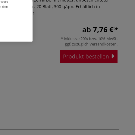
unsere
frei. Grammatur: 20 Blatt, 300 q/qm. Erhältlich in
in den
ormaten.
Mehr
ab
7,76 €
inklusive 20% bzw. 10% MwSt,
ggf. zuzüglich
Versandkosten
.
Produkt bestellen