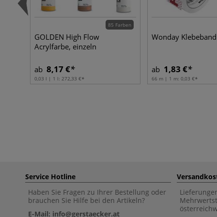
85 Farben
GOLDEN High Flow
Wonday Klebeband
Acrylfarbe, einzeln
8,17 €
1,83 €
ab
ab
0,03 l | 1 l:
272,33 €
66 m | 1 m:
0,03 €
Service Hotline
Versandkos
Haben Sie Fragen zu Ihrer Bestellung oder
Lieferunge
brauchen Sie Hilfe bei den Artikeln?
Mehrwertst
österreich
E-Mail: info@gerstaecker.at