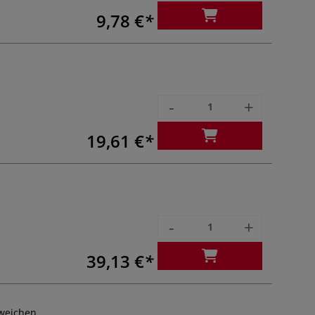
9,78 €
-
+
19,61 €
-
+
39,13 €
weichen.