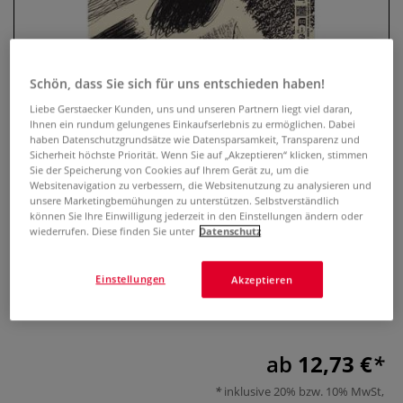
Schön, dass Sie sich für uns entschieden haben!
Liebe Gerstaecker Kunden, uns und unseren Partnern liegt viel daran,
Ihnen ein rundum gelungenes Einkaufserlebnis zu ermöglichen. Dabei
haben Datenschutzgrundsätze wie Datensparsamkeit, Transparenz und
Sicherheit höchste Priorität. Wenn Sie auf „Akzeptieren“ klicken, stimmen
Sie der Speicherung von Cookies auf Ihrem Gerät zu, um die
Websitenavigation zu verbessern, die Websitenutzung zu analysieren und
FABRIANO® SCHIZZI Skizzenblock
unsere Marketingbemühungen zu unterstützen. Selbstverständlich
können Sie Ihre Einwilligung jederzeit in den Einstellungen ändern oder
wiederrufen. Diese finden Sie unter
Datenschutz
0 Bewertungen
FABRIANO® SCHIZZI Skizzenblock mit 80 Blatt, 90 g/qm. 20 %
Einstellungen
Akzeptieren
Baumwolle, leicht gekörnt – ideal für alle Trockentechniken.
Mehr
ab
12,73 €
inklusive 20% bzw. 10% MwSt,