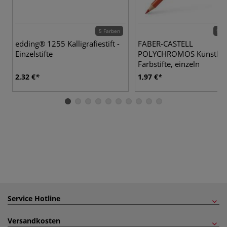
5 Farben
120 
edding® 1255 Kalligrafiestift -
FABER-CASTELL
Einzelstifte
POLYCHROMOS Künstler
Farbstifte, einzeln
2,32 €
1,97 €
Service Hotline
Versandkosten