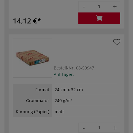
-
+
14,12 €
Bestell-Nr.
08-59947
Auf Lager.
Format
24 cm x 32 cm
Grammatur
240 g/m²
Körnung (Papier)
matt
-
+