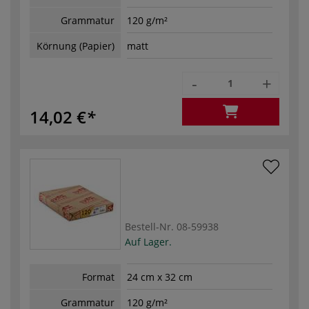
Grammatur
120 g/m²
Körnung (Papier)
matt
-
+
14,02 €
Bestell-Nr.
08-59938
Auf Lager.
Format
24 cm x 32 cm
Grammatur
120 g/m²