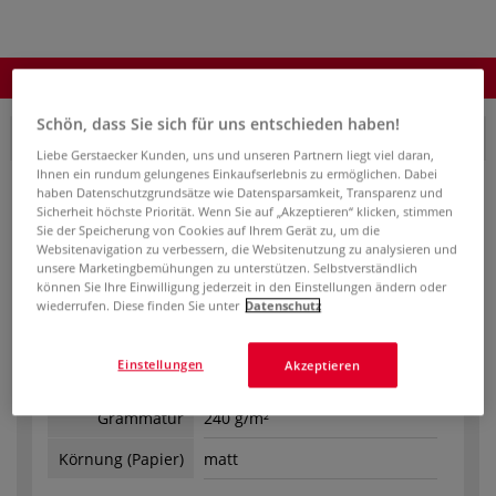
Produkt bestellen
Schön, dass Sie sich für uns entschieden haben!
Packung mit 125 Bogen
Liebe Gerstaecker Kunden, uns und unseren Partnern liegt viel daran,
Ihnen ein rundum gelungenes Einkaufserlebnis zu ermöglichen. Dabei
haben Datenschutzgrundsätze wie Datensparsamkeit, Transparenz und
Sicherheit höchste Priorität. Wenn Sie auf „Akzeptieren“ klicken, stimmen
Sie der Speicherung von Cookies auf Ihrem Gerät zu, um die
Websitenavigation zu verbessern, die Websitenutzung zu analysieren und
unsere Marketingbemühungen zu unterstützen. Selbstverständlich
können Sie Ihre Einwilligung jederzeit in den Einstellungen ändern oder
Bestell-Nr.
08-59946
wiederrufen. Diese finden Sie unter
Datenschutz
Auf Lager.
Einstellungen
Akzeptieren
Format
21 cm x 29,7 cm, DIN A4
Grammatur
240 g/m²
Körnung (Papier)
matt