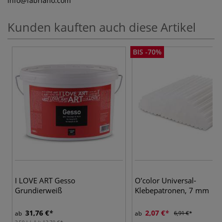
info
@fabriano.com
Kunden kauften auch diese Artikel
BIS -70%
I LOVE ART Gesso
O’color Universal-
Grundierweiß
Klebepatronen, 7 mm
31,76 €
2,07 €
ab
ab
6,91 €
2,50 l | 1 l:
12,70 €