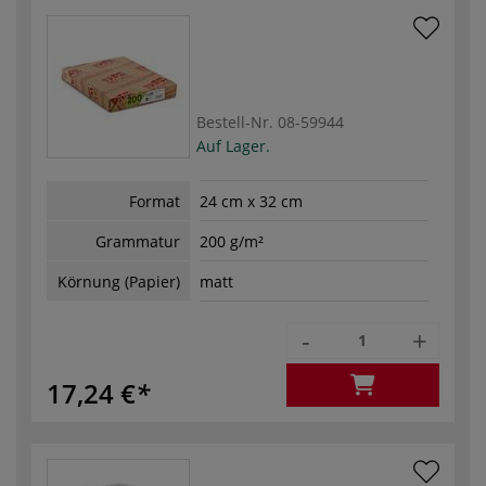
Bestell-Nr.
08-59944
Auf Lager.
Format
24 cm x 32 cm
Grammatur
200 g/m²
Körnung (Papier)
matt
-
+
17,24 €