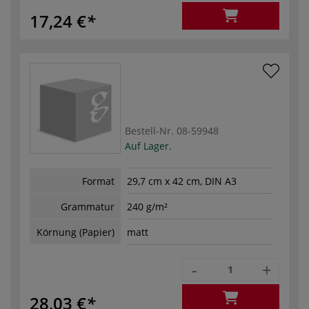
17,24 €
Bestell-Nr.
08-59948
Auf Lager.
Format
29,7 cm x 42 cm, DIN A3
Grammatur
240 g/m²
Körnung (Papier)
matt
-
+
28,03 €