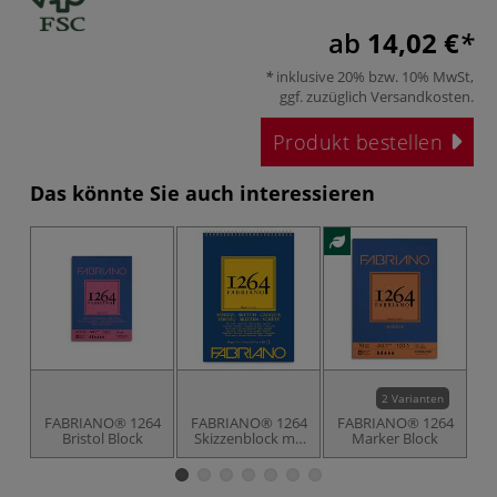
ab
14,02 €
inklusive 20% bzw. 10% MwSt,
ggf. zuzüglich
Versandkosten
.
Produkt bestellen
Das könnte Sie auch interessieren
2 Varianten
FABRIANO® 1264
FABRIANO® 1264
FABRIANO® 1264
F
Bristol Block
Skizzenblock mit
Marker Block
Spiralbindung