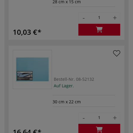
28 cm x 15 cm
-
+
10,03 €
Bestell-Nr.
08-52132
Auf Lager.
30 cm x 22 cm
-
+
16,64 €