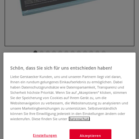
Schön, dass Sie sich für uns entschieden haben!
FACTIS® Artist's Carving Block
Druckplatten
Liebe Gerstaecker Kunden, uns und unseren Partnern liegt viel daran,
Ihnen ein rundum gelungenes Einkaufserlebnis zu ermöglichen. Dabei
haben Datenschutzgrundsätze wie Datensparsamkeit, Transparenz und
0 Bewertungen
Sicherheit höchste Priorität. Wenn Sie auf „Akzeptieren“ klicken, stimmen
Sie der Speicherung von Cookies auf Ihrem Gerät zu, um die
FACTIS® Artist's Carving Block ist eine Druckplatte aus
Websitenavigation zu verbessern, die Websitenutzung zu analysieren und
unsere Marketingbemühungen zu unterstützen. Selbstverständlich
weichem biegsamen Vinyl für verschiedene Drucktechniken.
können Sie Ihre Einwilligung jederzeit in den Einstellungen ändern oder
Ideal auch zum Herstellen von Gummidruckstempeln.
wiederrufen. Diese finden Sie unter
Datenschutz
Mehr
Einstellungen
Akzeptieren