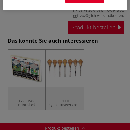
ab
1,97 €
inklusive 20% bzw. 10% MwSt,
ggf. zuzüglich
Versandkosten
.
Produkt bestellen
Das könnte Sie auch interessieren
FACTIS®
PFEIL
Printblock
Qualitätswerkzeuge
Druckplatten
für Linol- und
Holzschnitt
Produkt bestellen