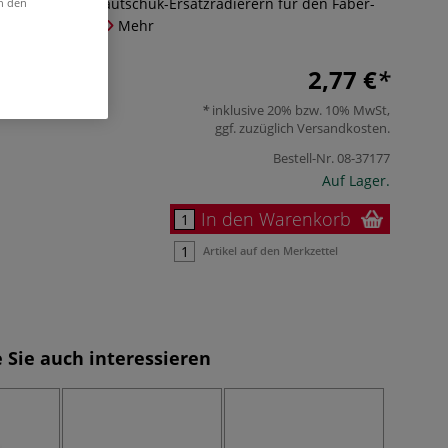
mit 4 weißen Kautschuk-Ersatzradierern für den Faber-
in den
ON ERASER PEN.
Mehr
2,77 €
inklusive 20% bzw. 10% MwSt,
ggf. zuzüglich
Versandkosten
.
Bestell-Nr.
08-37177
Auf Lager.
In den Warenkorb
Artikel auf den Merkzettel
 Sie auch interessieren