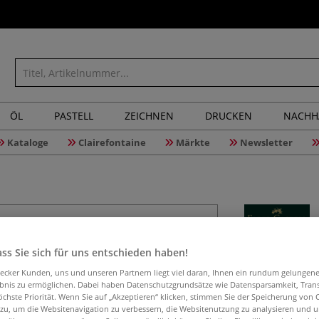
ÖL
PASTELL
ZEICHNEN
DRUCKEN
NACHH
Kataloge
Clairefontaine
Märkte
Newsletter
Faber-Cas
ss Sie sich für uns entschieden haben!
Nachfüll
aecker Kunden, uns und unseren Partnern liegt viel daran, Ihnen ein rundum gelungen
ebnis zu ermöglichen. Dabei haben Datenschutzgrundsätze wie Datensparsamkeit, Tra
öchste Priorität. Wenn Sie auf „Akzeptieren“ klicken, stimmen Sie der Speicherung von 
 zu, um die Websitenavigation zu verbessern, die Websitenutzung zu analysieren und 