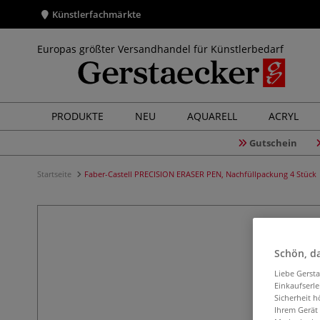
Künstlerfachmärkte
Europas größter Versandhandel für Künstlerbedarf
PRODUKTE
NEU
AQUARELL
ACRYL
Gutschein
Startseite
Faber-Castell PRECISION ERASER PEN, Nachfüllpackung 4 Stück
Schön, da
Liebe Gerst
Einkaufserl
Sicherheit h
Ihrem Gerät