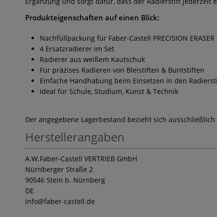
Ergänzung und sorgt dafür, dass der Radierstift jederzeit 
Produkteigenschaften auf einen Blick:
Nachfüllpackung für Faber-Castell PRECISION ERASER
4 Ersatzradierer im Set
Radierer aus weißem Kautschuk
Für präzises Radieren von Bleistiften & Buntstiften
Einfache Handhabung beim Einsetzen in den Radiersti
Ideal für Schule, Studium, Kunst & Technik
Der angegebene Lagerbestand bezieht sich ausschließlich
Herstellerangaben
A.W.Faber-Castell VERTRIEB GmbH
Nürnberger Straße 2
90546 Stein b. Nürnberg
DE
info
@faber-castell.de