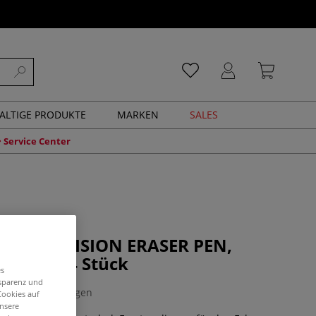
ALTIGE PRODUKTE
MARKEN
SALES
Service Center
tell PRECISION ERASER PEN,
packung 4 Stück
es
nsparenz und
0 Bewertungen
Cookies auf
unsere