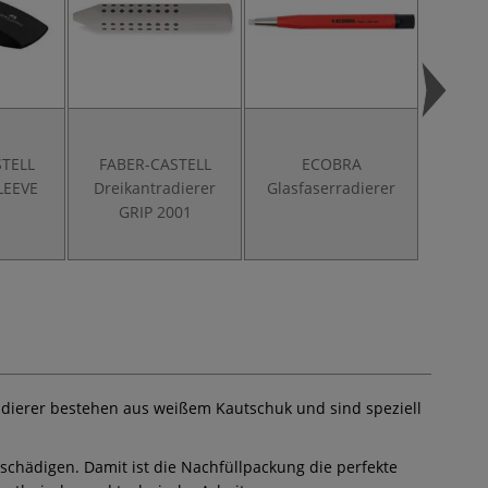
STELL
FABER-CASTELL
ECOBRA
TOMB
LEEVE
Dreikantradierer
Glasfaserradierer
ZERO C
GRIP 2001
Ersa
eck
Radierer bestehen aus weißem Kautschuk und sind speziell
eschädigen. Damit ist die Nachfüllpackung die perfekte