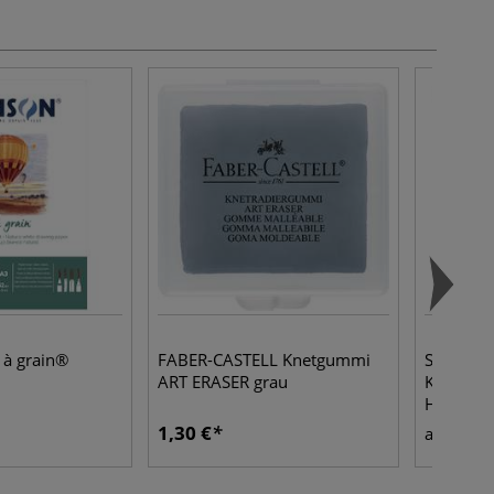
à grain®
FABER-CASTELL Knetgummi
SENNELIE
ART ERASER grau
Künstler-
Holzkoff
1,30 €
114,
ab