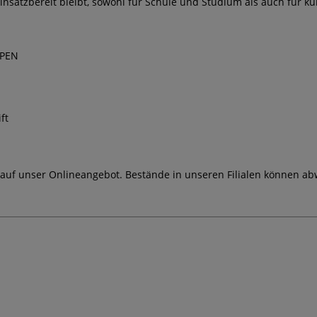
einsatzbereit bleibt, sowohl für Schule und Studium als auch für k
 PEN
ft
 auf unser Onlineangebot. Bestände in unseren Filialen können ab