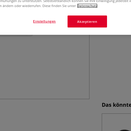
Nachfüllpackung 
mühungen zu unterstützen. Selbstverständlich können Sie Ihre Einwilligung jederzeit 
n ändern oder wiederrufen. Diese finden Sie unter
Datenschutz
Castell PRECISI
Einstellungen
Akzeptieren
Das könnte