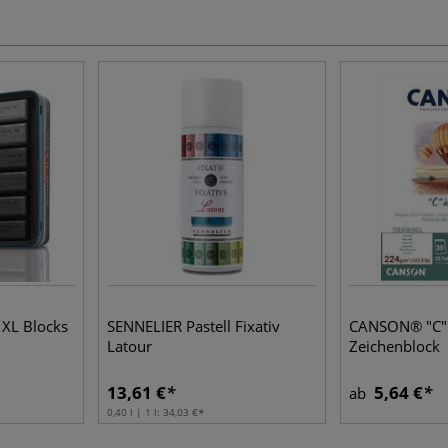
XL Blocks
SENNELIER Pastell Fixativ
CANSON® "C" 
Latour
Zeichenblock
13,61 €
5,64 €
ab
0,40 l | 1 l:
34,03 €