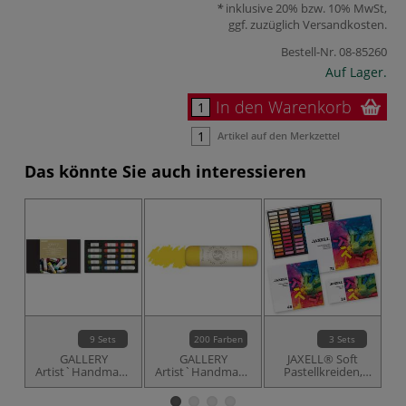
inklusive 20% bzw. 10% MwSt,
ggf. zuzüglich
Versandkosten
.
Bestell-Nr.
08-85260
Auf Lager.
In den Warenkorb
Artikel auf den Merkzettel
Das könnte Sie auch interessieren
9 Sets
200 Farben
3 Sets
GALLERY
GALLERY
JAXELL® Soft
Artist`Handmade
Artist`Handmade
Pastellkreiden,
Soft Pastelle,
Soft Pastelle
Etuis mit halben
Sortimente
Kreiden