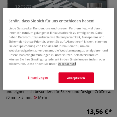
Schön, dass Sie sich für uns entschieden haben!
Liebe Gerstaecker Kunden, uns und unseren Partnern liegt viel daran,
Ihnen ein rundum gelungenes Einkaufserlebnis zu ermöglichen. Dabei
haben Datenschutzgrundsätze wie Datensparsamkeit, Transparenz und
Sicherheit höchste Priorität. Wenn Sie auf „Akzeptieren“ klicken, stimmen
Sie der Speicherung von Cookies auf Ihrem Gerät zu, um die
Websitenavigation zu verbessern, die Websitenutzung zu analysieren und
unsere Marketingbemühungen zu unterstützen. Selbstverständlich
GALLERY Pastellkreide, Erdtöne
können Sie Ihre Einwilligung jederzeit in den Einstellungen ändern oder
wiederrufen. Diese finden Sie unter
Datenschutz
0 Bewertungen
Einstellungen
Akzeptieren
Gallery Pastellkreide Standard Set mit 12 Erdtönen. Die
quadratischen Pastelle sind etwas härter als Softpastelle
und eignen sich besonders für Skizze und Design. Größe ca.
70 mm x 5 mm.
Mehr
13,56 €