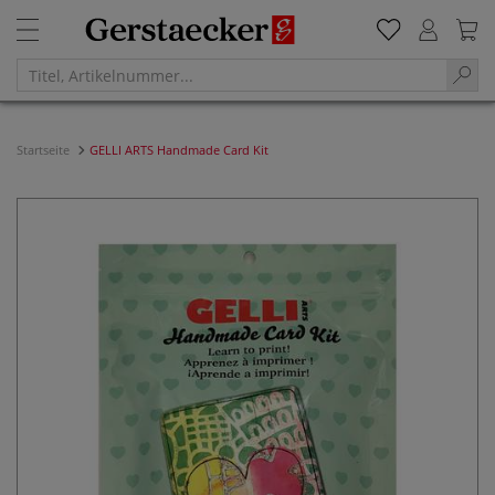
Startseite
GELLI ARTS Handmade Card Kit