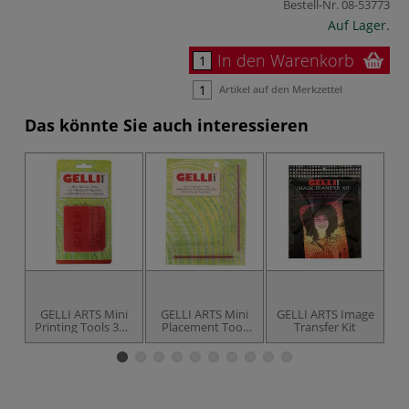
Bestell-Nr.
08-53773
Auf Lager.
In den Warenkorb
Artikel auf den Merkzettel
Das könnte Sie auch interessieren
GELLI ARTS Mini
GELLI ARTS Mini
GELLI ARTS Image
Printing Tools 3er-
Placement Tool,
Transfer Kit
D
Set
Winkel