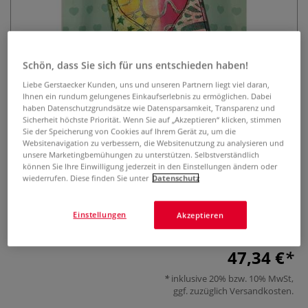
Schön, dass Sie sich für uns entschieden haben!
Liebe Gerstaecker Kunden, uns und unseren Partnern liegt viel daran,
Ihnen ein rundum gelungenes Einkaufserlebnis zu ermöglichen. Dabei
haben Datenschutzgrundsätze wie Datensparsamkeit, Transparenz und
GELLI ARTS Handmade Card Kit
Sicherheit höchste Priorität. Wenn Sie auf „Akzeptieren“ klicken, stimmen
Sie der Speicherung von Cookies auf Ihrem Gerät zu, um die
Websitenavigation zu verbessern, die Websitenutzung zu analysieren und
0 Bewertungen
unsere Marketingbemühungen zu unterstützen. Selbstverständlich
können Sie Ihre Einwilligung jederzeit in den Einstellungen ändern oder
Kreativ-Set von GELLI ARTS zur Gestaltung handgemachter
wiederrufen. Diese finden Sie unter
Datenschutz
Karten mit Gel-Printing-Technik inklusive Druckplatte,
Farbwalze, Kartenrohlingen, Umschlägen und Anleitung.
Einstellungen
Akzeptieren
Mehr
47,34 €
inklusive 20% bzw. 10% MwSt,
ggf. zuzüglich
Versandkosten
.