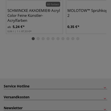
60 Farben
SCHMINCKE AKADEMIE® Acryl
MOLOTOW™ Sprühkopf Ar
Color Feine Künstler-
2
Acrylfarben
5,24 €
0,35 €
ab
0,06 l | 1 l:
87,33 €
Service Hotline
Versandkosten
Newsletter