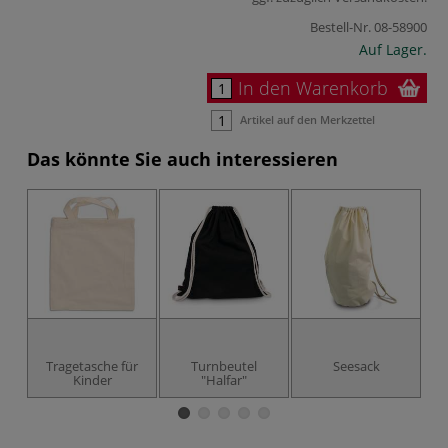
Bestell-Nr.
08-58900
Auf Lager.
In den Warenkorb
Artikel auf den Merkzettel
Das könnte Sie auch interessieren
Tragetasche für
Turnbeutel
Seesack
B
Kinder
"Halfar"