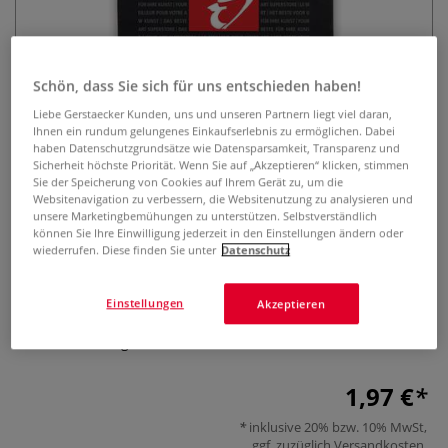
Schön, dass Sie sich für uns entschieden haben!
Liebe Gerstaecker Kunden, uns und unseren Partnern liegt viel daran,
Ihnen ein rundum gelungenes Einkaufserlebnis zu ermöglichen. Dabei
haben Datenschutzgrundsätze wie Datensparsamkeit, Transparenz und
Sicherheit höchste Priorität. Wenn Sie auf „Akzeptieren“ klicken, stimmen
GERSTAECKER Baumwolltasche
Sie der Speicherung von Cookies auf Ihrem Gerät zu, um die
Websitenavigation zu verbessern, die Websitenutzung zu analysieren und
0 Bewertungen
unsere Marketingbemühungen zu unterstützen. Selbstverständlich
können Sie Ihre Einwilligung jederzeit in den Einstellungen ändern oder
wiederrufen. Diese finden Sie unter
Datenschutz
Der perfekte Begleiter im Alltag: Größe ca. 38 cm x 42 cm,
100 % Baumwolle, 144 g/qm. 2 lange Henkel: jeweils ca. 70
cm. OEKO-TEX® Standard 100: Schadstofffrei und
Einstellungen
Akzeptieren
humanökologisch unbedenklich. Einseitig mit großem
Gerstaecker-Logo bedruckt.
Mehr
1,97 €
inklusive 20% bzw. 10% MwSt,
ggf. zuzüglich
Versandkosten
.