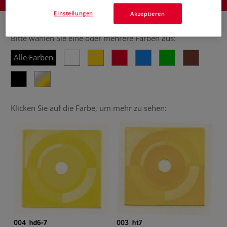
Produkt bestellen
Einstellungen
Akzeptieren
Bitte wählen Sie eine oder mehrere Farben aus:
Alle Farben
Klicken Sie auf die Farbe, um mehr zu sehen:
004
003