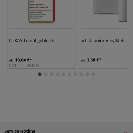
LUKAS Leinöl gebleicht
artist junior Vinylklebstof
10,04 €
3,58 €
ab
ab
0,125 l | 1 l:
80,32 €
Service Hotline