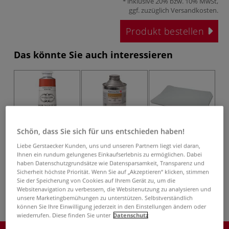
inklusive 20% bzw. 10% MwSt,
ggf. zuzüglich
Versandkosten
.
Produkt bestellen
Das könnte Sie auch interessieren
Schön, dass Sie sich für uns entschieden haben!
Liebe Gerstaecker Kunden, uns und unseren Partnern liegt viel daran,
57 Farben
Ihnen ein rundum gelungenes Einkaufserlebnis zu ermöglichen. Dabei
CHARBONNEL
GERSTAECKER
GERSTAECKER-
haben Datenschutzgrundsätze wie Datensparsamkeit, Transparenz und
Kupferdruckfarben
Kupferdruckfirnis
Schul-
Sicherheit höchste Priorität. Wenn Sie auf „Akzeptieren“ klicken, stimmen
Kupferdruckkarton
Ku
Sie der Speicherung von Cookies auf Ihrem Gerät zu, um die
Websitenavigation zu verbessern, die Websitenutzung zu analysieren und
unsere Marketingbemühungen zu unterstützen. Selbstverständlich
können Sie Ihre Einwilligung jederzeit in den Einstellungen ändern oder
wiederrufen. Diese finden Sie unter
Datenschutz