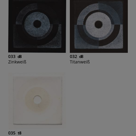
033
032
Zinkweiß
Titanweiß
035