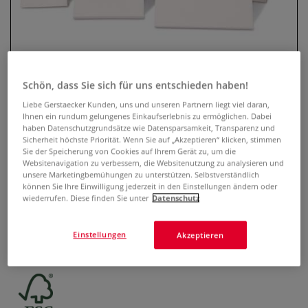
Schön, dass Sie sich für uns entschieden haben!
Liebe Gerstaecker Kunden, uns und unseren Partnern liegt viel daran,
Ihnen ein rundum gelungenes Einkaufserlebnis zu ermöglichen. Dabei
haben Datenschutzgrundsätze wie Datensparsamkeit, Transparenz und
Sicherheit höchste Priorität. Wenn Sie auf „Akzeptieren“ klicken, stimmen
GERSTAECKER Mini-Keilrahmen,
Sie der Speicherung von Cookies auf Ihrem Gerät zu, um die
Websitenavigation zu verbessern, die Websitenutzung zu analysieren und
10er-Set
unsere Marketingbemühungen zu unterstützen. Selbstverständlich
können Sie Ihre Einwilligung jederzeit in den Einstellungen ändern oder
wiederrufen. Diese finden Sie unter
Datenschutz
0 Bewertungen
GERSTAECKER Mini-Keilrahmen in 3 Formaten 1 cm stark.
Einstellungen
Akzeptieren
Zum individuellen Gestalten gepackt mit 10 Stück.
Mehr