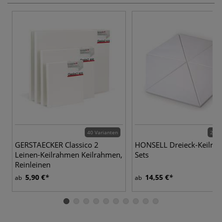
40 Varianten
2 Va
GERSTAECKER Classico 2
HONSELL Dreieck-Keilra
Leinen-Keilrahmen Keilrahmen,
Sets
Reinleinen
5,90 €
14,55 €
ab
ab