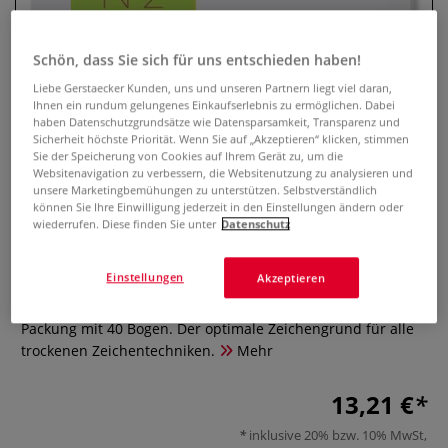
Schön, dass Sie sich für uns entschieden haben!
Liebe Gerstaecker Kunden, uns und unseren Partnern liegt viel daran,
Ihnen ein rundum gelungenes Einkaufserlebnis zu ermöglichen. Dabei
haben Datenschutzgrundsätze wie Datensparsamkeit, Transparenz und
Sicherheit höchste Priorität. Wenn Sie auf „Akzeptieren“ klicken, stimmen
Sie der Speicherung von Cookies auf Ihrem Gerät zu, um die
Websitenavigation zu verbessern, die Websitenutzung zu analysieren und
unsere Marketingbemühungen zu unterstützen. Selbstverständlich
können Sie Ihre Einwilligung jederzeit in den Einstellungen ändern oder
GERSTAECKER Nº 2 Zeichenpapier
wiederrufen. Diese finden Sie unter
Datenschutz
0 Bewertungen
Einstellungen
Akzeptieren
Weißes Zeichenpapier mit matter Oberfläche, 125 g/qm.
Packung mit 40 Bogen. Der optimale Zeichengrund für alle
trockenen Zeichentechniken.
Mehr
13,21 €
inklusive 20% bzw. 10% MwSt,