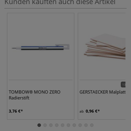
Kunden kauften auch diese Artikel
13 Va
TOMBOW® MONO ZERO
GERSTAECKER Malplatten
Radierstift
3,76 €
0,96 €
ab