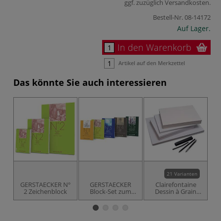
ggf. zuzüglich
Versandkosten
.
Bestell-Nr.
08-14172
Auf Lager.
In den Warenkorb
Artikel auf den Merkzettel
Das könnte Sie auch interessieren
21 Varianten
GERSTAECKER Nº
GERSTAECKER
Clairefontaine
2 Zeichenblock
Block-Set zum
Dessin à Grain
Kennenlernen
Zeichenpapier