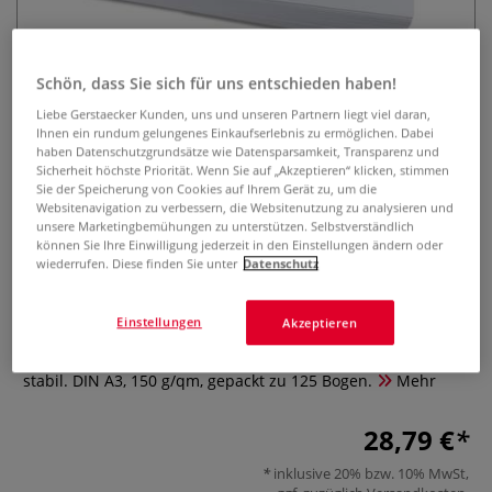
Schön, dass Sie sich für uns entschieden haben!
Liebe Gerstaecker Kunden, uns und unseren Partnern liegt viel daran,
Ihnen ein rundum gelungenes Einkaufserlebnis zu ermöglichen. Dabei
haben Datenschutzgrundsätze wie Datensparsamkeit, Transparenz und
Sicherheit höchste Priorität. Wenn Sie auf „Akzeptieren“ klicken, stimmen
GERSTAECKER Schul-
Sie der Speicherung von Cookies auf Ihrem Gerät zu, um die
Websitenavigation zu verbessern, die Websitenutzung zu analysieren und
Zeichenpapier 150
unsere Marketingbemühungen zu unterstützen. Selbstverständlich
können Sie Ihre Einwilligung jederzeit in den Einstellungen ändern oder
wiederrufen. Diese finden Sie unter
Datenschutz
0 Bewertungen
GERSTAECKER Schul-Zeichenpapier 150 ist ideal für alle
Einstellungen
Akzeptieren
trockenen Zeichentechniken, aber auch für verschiedene
Drucktechniken. Außergewöhnliche Haptik, griffig und
stabil. DIN A3, 150 g/qm, gepackt zu 125 Bogen.
Mehr
28,79 €
inklusive 20% bzw. 10% MwSt,