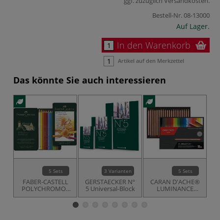
ggf. zuzüglich
Versandkosten
.
Bestell-Nr.
08-13000
Auf Lager.
In den Warenkorb
Artikel auf den Merkzettel
Das könnte Sie auch interessieren
5 Sets
3 Varianten
5 Sets
FABER-CASTELL
GERSTAECKER Nº
CARAN D'ACHE®
S
POLYCHROMOS
5 Universal-Block
LUMINANCE
Künstler-
6901® Künstler-
Farbstifte im
Farbstifte, Sets
Metall-Etui