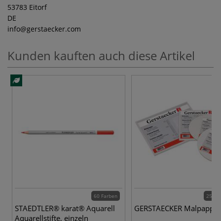
53783 Eitorf
DE
info
@gerstaecker.com
Kunden kauften auch diese Artikel
60 Farben
25 Va
STAEDTLER® karat® Aquarell
GERSTAECKER Malpappe
Aquarellstifte, einzeln