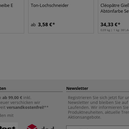
eibe E
Ton-Lochschneider
Cléopâtre Gie
Abtönfarbe Se
3,58 €
34,33 €
ab
0,09 kg | 1 kg:
381,4
ten
Newsletter
n
ab 99,00 €
inkl.
Registrieren Sie sich jetzt für 
euer verschicken wir
Newsletter und bleiben Sie au
weit
versandkostenfrei!
**
Laufenden. Wir informieren Sie
Produktneuheiten, aktuelle Tr
den mit
Aktionsangebote.
Newsletter