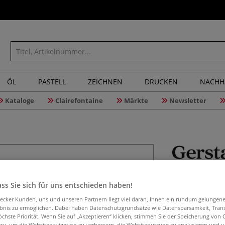
ÖL
PASTELL
ZEICHNEN
DRUCKEN
NACHH
Kataloge
Clairefontaine
Märkte
Newsletter
GERSTAECK
unschamo
ss Sie sich für uns entschieden haben!
aecker Kunden, uns und unseren Partnern liegt viel daran, Ihnen ein rundum gelungen
ebnis zu ermöglichen. Dabei haben Datenschutzgrundsätze wie Datensparsamkeit, Tra
öchste Priorität. Wenn Sie auf „Akzeptieren“ klicken, stimmen Sie der Speicherung von 
 zu, um die Websitenavigation zu verbessern, die Websitenutzung zu analysieren und 