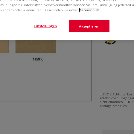
Preiswerter, uns
mühungen zu unterstützen. Selbstverständlich können Sie Ihre Einwilligung jederzeit 
und kreative Fre
n ändern oder wiederrufen. Diese finden Sie unter
Datenschutz
Mehr
Einstellungen
Akzeptieren
EUH212 Achtung! Bei
gefährlicher lungengä
nicht einatmen.
EUH21
Anfrage erhältlich.