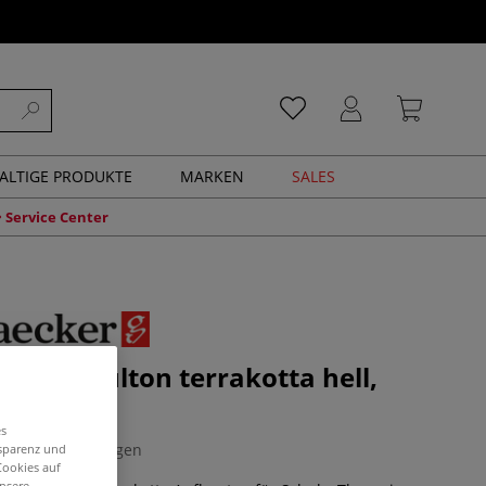
ALTIGE PRODUKTE
MARKEN
SALES
Service Center
ER Schulton terrakotta hell,
ttiert
es
0 Bewertungen
nsparenz und
Cookies auf
unsere