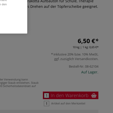
chamottierter terrakotta Aufbauton für Schule, Therapie
in den
izeit. Auch für das Drehen auf der Töpferscheibe geeignet.
6,50 €
10 kg | 1 kg:
0,65 €
inklusive 20% bzw. 10% MwSt,
ggf. zuzüglich
Versandkosten
.
Bestell-Nr.
08-62104
Auf Lager.
 der Verwendung kann
ngiger Staub entstehen. Staub
0 Sicherheitsdatenblatt auf
In den Warenkorb
Artikel auf den Merkzettel