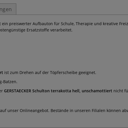
ungen
st ein preiswerter Aufbauton für Schule, Therapie und kreative Fre
stengünstige Ersatzstoffe verarbeitet.
rt
ist zum Drehen auf der Töpferscheibe geeignet.
kg-Batzen.
er
GERSTAECKER
Schulton terrakotta hell, unschamottiert
nicht f
 auf unser Onlineangebot. Bestände in unseren Filialen können ab