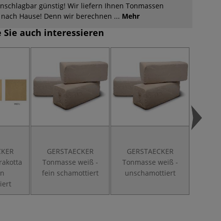
nschlagbar günstig! Wir liefern Ihnen Tonmassen
g nach Hause! Denn wir berechnen ...
Mehr
 Sie auch interessieren
CKER
GERSTAECKER
GERSTAECKER
GER
rakotta
Tonmasse weiß -
Tonmasse weiß -
Tonm
in
fein schamottiert
unschamottiert
unsc
iert