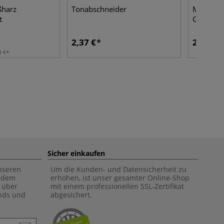
ßharz
Tonabschneider
MARABU 
t
Glas Meg
2,37 €
23,70 €
4 €
Sicher einkaufen
unseren
Um die Kunden- und Datensicherheit zu
f dem
erhöhen, ist unser gesamter Online-Shop
 über
mit einem professionellen SSL-Zertifikat
ends und
abgesichert.