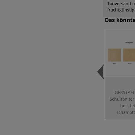
Tonversand u
frachtgünsti
Das könnte
GERSTAE
Schulton ter
hell, fe
schamott