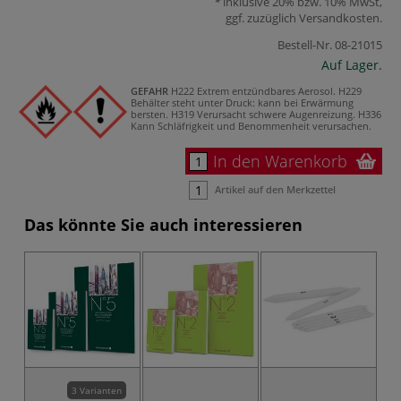
inklusive 20% bzw. 10% MwSt,
ggf. zuzüglich
Versandkosten
.
Bestell-Nr.
08-21015
Auf Lager.
GEFAHR
H222 Extrem entzündbares Aerosol.
H229
Behälter steht unter Druck: kann bei Erwärmung
bersten.
H319 Verursacht schwere Augenreizung.
H336
Kann Schläfrigkeit und Benommenheit verursachen.
In den Warenkorb
Artikel auf den Merkzettel
Das könnte Sie auch interessieren
3 Varianten