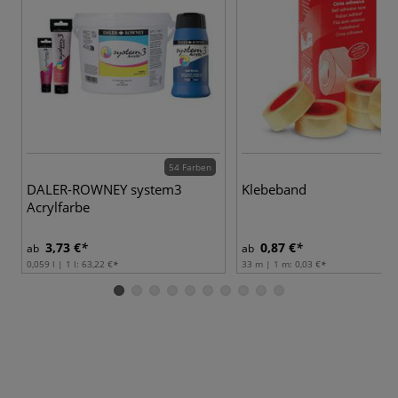
54 Farben
DALER-ROWNEY system3
Klebeband
Acrylfarbe
3,73 €
0,87 €
ab
ab
0,059 l | 1 l:
63,22 €
33 m | 1 m:
0,03 €