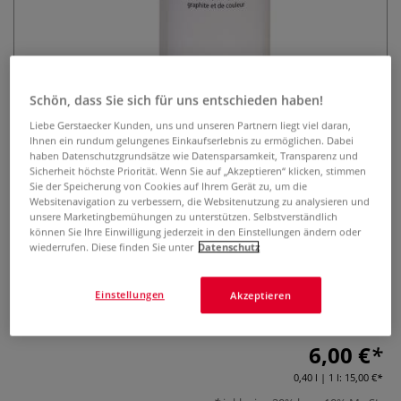
Schön, dass Sie sich für uns entschieden haben!
Liebe Gerstaecker Kunden, uns und unseren Partnern liegt viel daran,
Ihnen ein rundum gelungenes Einkaufserlebnis zu ermöglichen. Dabei
GERSTAECKER Universal-Fixativ
haben Datenschutzgrundsätze wie Datensparsamkeit, Transparenz und
Sicherheit höchste Priorität. Wenn Sie auf „Akzeptieren“ klicken, stimmen
Sie der Speicherung von Cookies auf Ihrem Gerät zu, um die
3 Bewertungen
Websitenavigation zu verbessern, die Websitenutzung zu analysieren und
unsere Marketingbemühungen zu unterstützen. Selbstverständlich
GERSTAECKER Universal-Fixativ bildet einen unsichtbaren
können Sie Ihre Einwilligung jederzeit in den Einstellungen ändern oder
Schutz für Pastellzeichnungen, aber auch für Bleistift-,
wiederrufen. Diese finden Sie unter
Datenschutz
Kohle-, Kreide- und Farbstiftzeichnungen sowie Tusche und
Aquarell. Seidenmatt auftrocknend und umweltfreundlich.
Einstellungen
Akzeptieren
Mehr
6,00 €
0,40 l | 1 l:
15,00 €