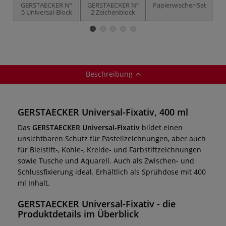
GERSTAECKER Nº
GERSTAECKER Nº
Papierwischer-Set
5 Universal-Block
2 Zeichenblock
Ze
Beschreibung
GERSTAECKER Universal-Fixativ, 400 ml
Das
GERSTAECKER Universal-Fixativ
bildet einen
unsichtbaren Schutz für Pastellzeichnungen, aber auch
für Bleistift-, Kohle-, Kreide- und Farbstiftzeichnungen
sowie Tusche und Aquarell. Auch als Zwischen- und
Schlussfixierung ideal. Erhältlich als Sprühdose mit 400
ml Inhalt.
GERSTAECKER Universal-Fixativ - die
Produktdetails im Überblick