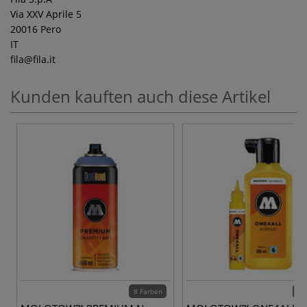
Via XXV Aprile 5
20016 Pero
IT
fila
@fila.it
Kunden kauften auch diese Artikel
8 Farben
72 