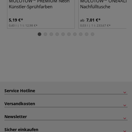
MOLOTOW™ PREMIUM Neon
MOLOTOW™ ONE4ALL Ref
Künstler-Sprühfarben
Nachfülltusche
5,19 €
7,01 €
ab
0,40 l | 1 l:
12,98 €
0,03 l | 1 l:
233,67 €
Service Hotline
Versandkosten
Newsletter
Sicher einkaufen