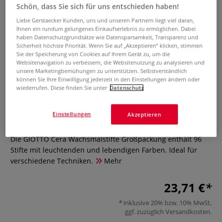
Schön, dass Sie sich für uns entschieden haben!
Liebe Gerstaecker Kunden, uns und unseren Partnern liegt viel daran,
Ihnen ein rundum gelungenes Einkaufserlebnis zu ermöglichen. Dabei
haben Datenschutzgrundsätze wie Datensparsamkeit, Transparenz und
Sicherheit höchste Priorität. Wenn Sie auf „Akzeptieren“ klicken, stimmen
Sie der Speicherung von Cookies auf Ihrem Gerät zu, um die
Websitenavigation zu verbessern, die Websitenutzung zu analysieren und
unsere Marketingbemühungen zu unterstützen. Selbstverständlich
können Sie Ihre Einwilligung jederzeit in den Einstellungen ändern oder
GIOTTO Cera Wachsmalstifte
wiederrufen. Diese finden Sie unter
Datenschutz
Großpackung
Einstellungen
Akzeptieren
0 Bewertungen
Die GIOTTO Cera Wachsmalstifte Großpackung enthält 96
Stifte mit leuchtenden und lebendigen Farben. Ideal für
verschiedene Techniken.
Mehr
23,71 €
inklusive 20% bzw. 10% MwSt,
ggf. zuzüglich
Versandkosten
.