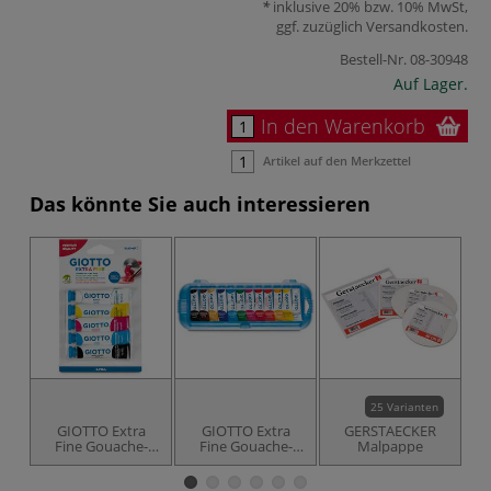
inklusive 20% bzw. 10% MwSt,
ggf. zuzüglich
Versandkosten
.
Bestell-Nr.
08-30948
Auf Lager.
In den Warenkorb
Artikel auf den Merkzettel
Das könnte Sie auch interessieren
25 Varianten
GIOTTO Extra
GIOTTO Extra
GERSTAECKER
Fine Gouache-
Fine Gouache-
Malpappe
Farben 5er- Set
Farben 12er- Set