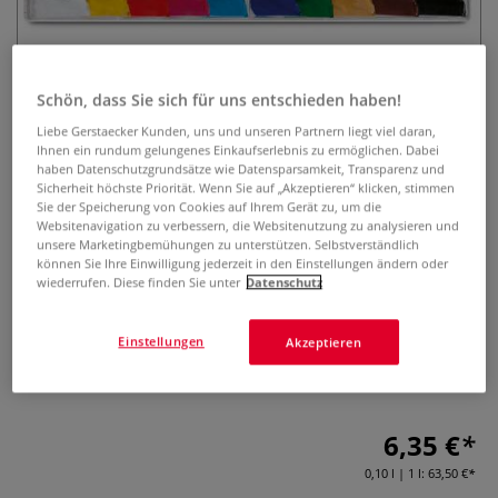
Schön, dass Sie sich für uns entschieden haben!
Liebe Gerstaecker Kunden, uns und unseren Partnern liegt viel daran,
Ihnen ein rundum gelungenes Einkaufserlebnis zu ermöglichen. Dabei
haben Datenschutzgrundsätze wie Datensparsamkeit, Transparenz und
GIOTTO Extra Fine Gouache-
Sicherheit höchste Priorität. Wenn Sie auf „Akzeptieren“ klicken, stimmen
Sie der Speicherung von Cookies auf Ihrem Gerät zu, um die
Farben 10er- Set
Websitenavigation zu verbessern, die Websitenutzung zu analysieren und
unsere Marketingbemühungen zu unterstützen. Selbstverständlich
können Sie Ihre Einwilligung jederzeit in den Einstellungen ändern oder
0 Bewertungen
wiederrufen. Diese finden Sie unter
Datenschutz
GIOTTO Extra Fine Gouache-Farben werden hergestellt mit
hochwertigen Pigmenten. 10 Tuben á 10 ml in
Einstellungen
Akzeptieren
verschiedenen Farbtönen. Alle Farbtöne hervorragend
untereinander mischbar.
Mehr
6,35 €
0,10 l | 1 l:
63,50 €