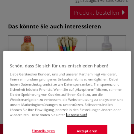
ggf. zuzüglich
Versandkosten
.
Produkt bestellen
Das könnte Sie auch interessieren
Schön, dass Sie sich für uns entschieden haben!
Liebe Gerstaecker Kunden, uns und unseren Partnern liegt viel daran,
Ihnen ein rundum gelungenes Einkaufserlebnis zu ermöglichen. Dabei
haben Datenschutzgrundsätze wie Datensparsamkeit, Transparenz und
GIOTTO Extra
GIOTTO
GIOTTO Fixierlack
Sicherheit höchste Priorität. Wenn Sie auf „Akzeptieren“ klicken, stimmen
Quality Metal
Pennellotti Pinsel-
glänzend
M
Sie der Speicherung von Cookies auf Ihrem Gerät zu, um die
Temperafarbe
Set
Websitenavigation zu verbessern, die Websitenutzung zu analysieren und
unsere Marketingbemühungen zu unterstützen. Selbstverständlich
können Sie Ihre Einwilligung jederzeit in den Einstellungen ändern oder
wiederrufen. Diese finden Sie unter
Datenschutz
Produkt bestellen
Einstellungen
Akzeptieren