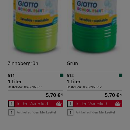
Zinnobergrün
Grün
511
512
1 Liter
1 Liter
Bestell-Nr.
08-38963511
Bestell-Nr.
08-38963512
5,70 €
5,70 €
In den Warenkorb
In den Warenkorb
Artikel auf den Merkzettel
Artikel auf den Merkzettel