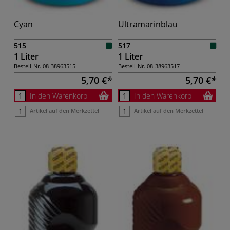
Cyan
Ultramarinblau
515
517
1 Liter
1 Liter
Bestell-Nr.
08-38963515
Bestell-Nr.
08-38963517
5,70 €
5,70 €
In den Warenkorb
In den Warenkorb
Artikel auf den Merkzettel
Artikel auf den Merkzettel