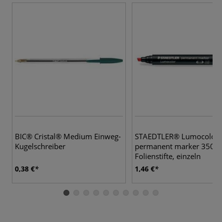
8 
BIC® Cristal® Medium Einweg-
STAEDTLER® Lumocolor
Kugelschreiber
permanent marker 350
Folienstifte, einzeln
0,38 €
1,46 €