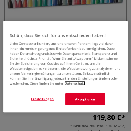
Schön, dass Sie sich für uns entschieden haben!
Liebe Gerstaecker Kunden, uns und unseren Partnern liegt viel daran,
Ihnen ein rundum gelungenes Einkaufserlebnis zu ermöglichen. Dabei
GIOTTO Turbo Maxi Fasermaler
haben Datenschutzgrundsätze wie Datensparsamkeit, Transparenz und
Schulpackung mit 288 Stiften
Sicherheit höchste Priorität. Wenn Sie auf „Akzeptieren“ klicken, stimmen
Sie der Speicherung von Cookies auf Ihrem Gerät zu, um die
Websitenavigation zu verbessern, die Websitenutzung zu analysieren und
0 Bewertungen
unsere Marketingbemühungen zu unterstützen. Selbstverständlich
können Sie Ihre Einwilligung jederzeit in den Einstellungen ändern oder
Die GIOTTO Turbo Maxi Fasermaler Schulpackung enthält
wiederrufen. Diese finden Sie unter
Datenschutz
288 tolle Stifte mit bunten und leuchtenden Farben.
Extralange 5 mm Spitze. Robust und langlebig. Leicht von
Einstellungen
Akzeptieren
Händen und aus Textilien auswaschbar.
Mehr
119,80 €
inklusive 20% bzw. 10% MwSt,