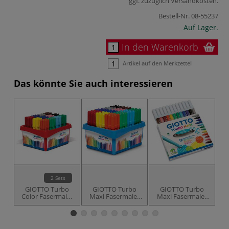
ggf. zuzüglich
Versandkosten
.
Bestell-Nr.
08-55237
Auf Lager.
In den Warenkorb
Artikel auf den Merkzettel
Das könnte Sie auch interessieren
2 Sets
GIOTTO Turbo
GIOTTO Turbo
GIOTTO Turbo
Color Fasermaler
Maxi Fasermaler
Maxi Fasermaler
Großpackung
Schulbox mit 108
Set
F
Stiften