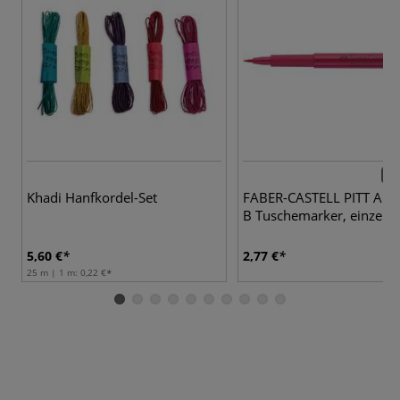
60 
Khadi Hanfkordel-Set
FABER-CASTELL PITT Arti
B Tuschemarker, einzeln
5,60 €
2,77 €
25 m | 1 m:
0,22 €