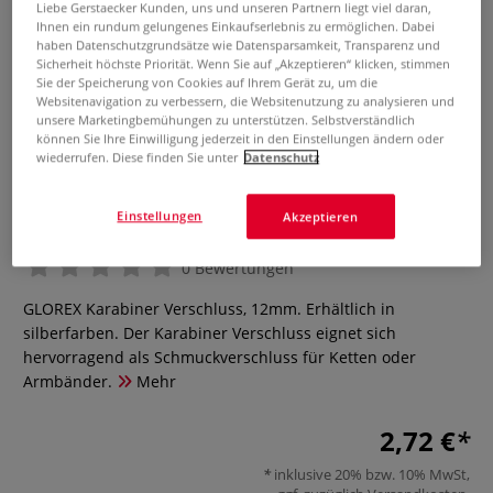
Liebe Gerstaecker Kunden, uns und unseren Partnern liegt viel daran,
Ihnen ein rundum gelungenes Einkaufserlebnis zu ermöglichen. Dabei
haben Datenschutzgrundsätze wie Datensparsamkeit, Transparenz und
Sicherheit höchste Priorität. Wenn Sie auf „Akzeptieren“ klicken, stimmen
Sie der Speicherung von Cookies auf Ihrem Gerät zu, um die
Websitenavigation zu verbessern, die Websitenutzung zu analysieren und
unsere Marketingbemühungen zu unterstützen. Selbstverständlich
können Sie Ihre Einwilligung jederzeit in den Einstellungen ändern oder
wiederrufen. Diese finden Sie unter
Datenschutz
GLOREX Karabiner Verschluss,
12mm
Einstellungen
Akzeptieren
0 Bewertungen
GLOREX Karabiner Verschluss, 12mm. Erhältlich in
silberfarben. Der Karabiner Verschluss eignet sich
hervorragend als Schmuckverschluss für Ketten oder
Armbänder.
Mehr
2,72 €
inklusive 20% bzw. 10% MwSt,