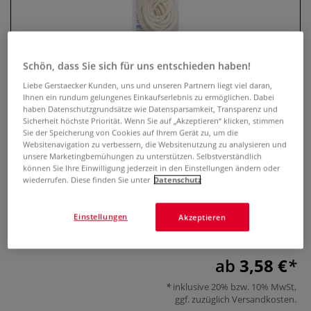
Schön, dass Sie sich für uns entschieden haben!
Liebe Gerstaecker Kunden, uns und unseren Partnern liegt viel daran,
Ihnen ein rundum gelungenes Einkaufserlebnis zu ermöglichen. Dabei
haben Datenschutzgrundsätze wie Datensparsamkeit, Transparenz und
Sicherheit höchste Priorität. Wenn Sie auf „Akzeptieren“ klicken, stimmen
Sie der Speicherung von Cookies auf Ihrem Gerät zu, um die
Websitenavigation zu verbessern, die Websitenutzung zu analysieren und
GLOREX Kerzen-Runddocht-Set
unsere Marketingbemühungen zu unterstützen. Selbstverständlich
können Sie Ihre Einwilligung jederzeit in den Einstellungen ändern oder
wiederrufen. Diese finden Sie unter
Datenschutz
0 Bewertungen
Runddocht-Sortimente. Jede Packung enthält 3
Einstellungen
Akzeptieren
verschiedene Dochtstärken, jeweils 100 cm lang.
Mehr
ab
3,58 €
inklusive 20% bzw. 10% MwSt,
ggf. zuzüglich
Versandkosten
.