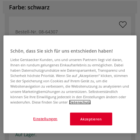
Farbe: schwarz
Bestell-Nr.
08-64307
Auf Lager.
Schön, dass Sie sich für uns entschieden haben!
10 cm
Liebe Gerstaecker Kunden, uns und unseren Partnern liegt viel daran,
Ihnen ein rundum gelungenes Einkaufserlebnis zu ermöglichen. Dabei
Stärke
3 mm
haben Datenschutzgrundsätze wie Datensparsamkeit, Transparenz und
Sicherheit höchste Priorität. Wenn Sie auf „Akzeptieren“ klicken, stimmen
-
+
Sie der Speicherung von Cookies auf Ihrem Gerät zu, um die
Websitenavigation zu verbessern, die Websitenutzung zu analysieren und
unsere Marketingbemühungen zu unterstützen. Selbstverständlich
1,41 €
können Sie Ihre Einwilligung jederzeit in den Einstellungen ändern oder
wiederrufen. Diese finden Sie unter
Datenschutz
Einstellungen
Akzeptieren
Bestell-Nr.
08-64308
Auf Lager.