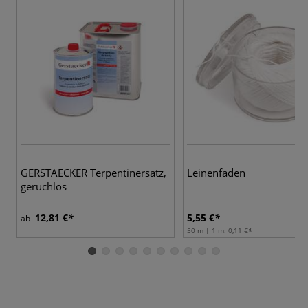
GERSTAECKER Terpentinersatz,
Leinenfaden
geruchlos
12,81 €
5,55 €
ab
50 m | 1 m:
0,11 €