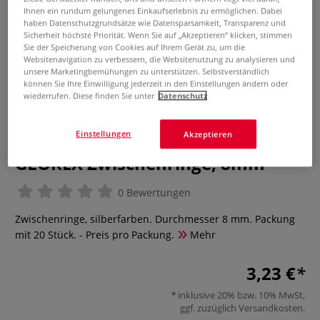
Ihnen ein rundum gelungenes Einkaufserlebnis zu ermöglichen. Dabei
haben Datenschutzgrundsätze wie Datensparsamkeit, Transparenz und
Sicherheit höchste Priorität. Wenn Sie auf „Akzeptieren“ klicken, stimmen
Sie der Speicherung von Cookies auf Ihrem Gerät zu, um die
Websitenavigation zu verbessern, die Websitenutzung zu analysieren und
unsere Marketingbemühungen zu unterstützen. Selbstverständlich
können Sie Ihre Einwilligung jederzeit in den Einstellungen ändern oder
wiederrufen. Diese finden Sie unter
Datenschutz
Einstellungen
Akzeptieren
GLOREX Zwischenringe, 8mm
0 Bewertungen
Zwischenringe, silberfarben. Durchmesser 8 mm. Packung
mit 20 Stück. - Preis pro Packung.
Mehr
3,23 €
inklusive 20% bzw. 10% MwSt,
ggf. zuzüglich
Versandkosten
.