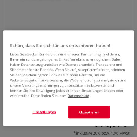
Schön, dass Sie sich für uns entschieden haben!
Liebe Gerstaecker Kunden, uns und unseren Partnern liegt viel daran,
Ihnen ein rundum gelungenes Einkaufserlebnis zu ermöglichen. Dabei
haben Datenschutzgrundsätze wie Datensparsamkeit, Transparenz und
GRAPHOPLEX Zeichendreieck
Sicherheit höchste Priorität. Wenn Sie auf „Akzeptieren“ klicken, stimmen
Sie der Speicherung von Cookies auf Ihrem Gerät zu, um die
Websitenavigation zu verbessern, die Websitenutzung zu analysieren und
0 Bewertungen
unsere Marketingbemühungen zu unterstützen. Selbstverständlich
können Sie Ihre Einwilligung jederzeit in den Einstellungen ändern oder
GRAPHOPLEX Zeichendreieck mit 3 Tuschekanten. Das
wiederrufen. Diese finden Sie unter
Datenschutz
Zeichendreieck ist aus hochwertigem, glasklarem Acryl
geschnitten. Keine Maßteilung.
Mehr
Einstellungen
Akzeptieren
ab
6,81 €
inklusive 20% bzw. 10% MwSt,