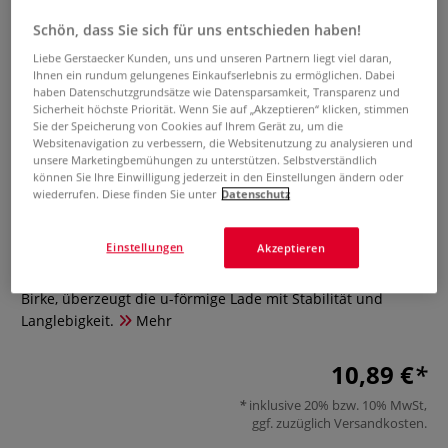
Schön, dass Sie sich für uns entschieden haben!
Liebe Gerstaecker Kunden, uns und unseren Partnern liegt viel daran,
Ihnen ein rundum gelungenes Einkaufserlebnis zu ermöglichen. Dabei
haben Datenschutzgrundsätze wie Datensparsamkeit, Transparenz und
Sicherheit höchste Priorität. Wenn Sie auf „Akzeptieren“ klicken, stimmen
Sie der Speicherung von Cookies auf Ihrem Gerät zu, um die
Websitenavigation zu verbessern, die Websitenutzung zu analysieren und
unsere Marketingbemühungen zu unterstützen. Selbstverständlich
Gehrungsschneidlade
können Sie Ihre Einwilligung jederzeit in den Einstellungen ändern oder
wiederrufen. Diese finden Sie unter
Datenschutz
0 Bewertungen
Einstellungen
Akzeptieren
Gehrungsschneidlade für präzise rechtwinklige und 45-
Grad-Schnitte. Gefertigt aus robustem Mehrschichtholz
Birke, überzeugt die u-förmige Lade mit Stabilität und
Langlebigkeit.
Mehr
10,89 €
inklusive 20% bzw. 10% MwSt,
ggf. zuzüglich
Versandkosten
.