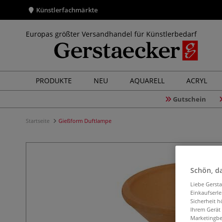
Künstlerfachmärkte
Europas größter Versandhandel für Künstlerbedarf
PRODUKTE
NEU
AQUARELL
ACRYL
Gutschein
Startseite
Gießform Duftlampe
Schön, da
Liebe Gerst
Einkaufserl
Sicherheit h
Ihrem Gerät
Marketingbe