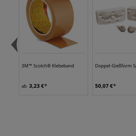
3M™ Scotch® Klebeband
Doppel-Gießform S
3,23 €
50,07 €
ab