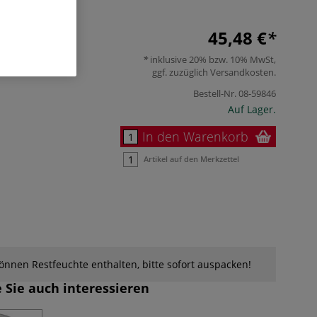
45,48 €
inklusive 20% bzw. 10% MwSt,
ggf. zuzüglich
Versandkosten
.
Bestell-Nr.
08-59846
Auf Lager.
In den Warenkorb
Artikel auf den Merkzettel
nnen Restfeuchte enthalten, bitte sofort auspacken!
 Sie auch interessieren