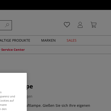
ALTIGE PRODUKTE
MARKEN
SALES
Service Center
 Duftlampe
es
0 Bewertungen
nsparenz und
Cookies auf
unsere
e formschöne Duftlampe. Gießen Sie sich Ihre eigenen
in den
.
Mehr