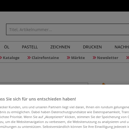
ÖL
PASTELL
ZEICHNEN
DRUCKEN
NACHH
Kataloge
Clairefontaine
Märkte
Newsletter
Gießform
ss Sie sich für uns entschieden haben!
aecker Kunden, uns und unseren Partnern liegt viel daran, Ihnen ein rundum gelungen
ebnis zu ermöglichen. Dabei haben Datenschutzgrundsätze wie Datensparsamkeit, Tra
öchste Priorität. Wenn Sie auf „Akzeptieren“ klicken, stimmen Sie der Speicherung von 
 zu, um die Websitenavigation zu verbessern, die Websitenutzung zu analysieren und 
Gießform für ein
mühungen zu unterstützen. Selbstverständlich können Sie Ihre Einwilligung jederzeit 
Wohnaccessoires