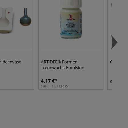
hideenvase
ARTIDEE® Formen-
Gießform
Trennwachs-Emulsion
4,17 €
44,4
ab
0,06 l | 1 l:
69,50 €