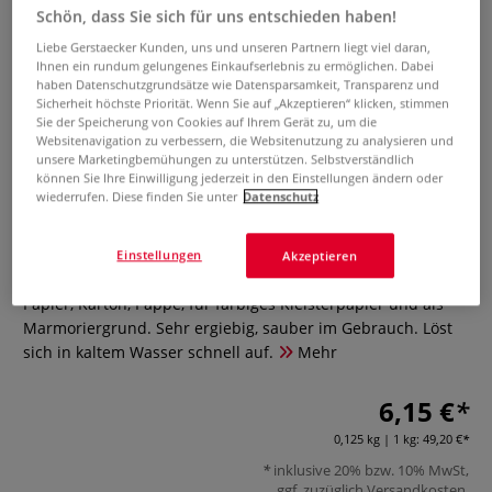
Schön, dass Sie sich für uns entschieden haben!
Liebe Gerstaecker Kunden, uns und unseren Partnern liegt viel daran,
Ihnen ein rundum gelungenes Einkaufserlebnis zu ermöglichen. Dabei
haben Datenschutzgrundsätze wie Datensparsamkeit, Transparenz und
Sicherheit höchste Priorität. Wenn Sie auf „Akzeptieren“ klicken, stimmen
Sie der Speicherung von Cookies auf Ihrem Gerät zu, um die
Websitenavigation zu verbessern, die Websitenutzung zu analysieren und
unsere Marketingbemühungen zu unterstützen. Selbstverständlich
können Sie Ihre Einwilligung jederzeit in den Einstellungen ändern oder
Glutolin® N Tapetenkleister
wiederrufen. Diese finden Sie unter
Datenschutz
0 Bewertungen
Einstellungen
Akzeptieren
Glutolin® N Tapetenkleister aus Methylcellulose. Kleber für
Papier, Karton, Pappe, für farbiges Kleisterpapier und als
Marmoriergrund. Sehr ergiebig, sauber im Gebrauch. Löst
sich in kaltem Wasser schnell auf.
Mehr
6,15 €
0,125 kg | 1 kg:
49,20 €
inklusive 20% bzw. 10% MwSt,
ggf. zuzüglich
Versandkosten
.