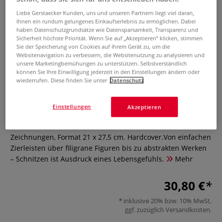
Liebe Gerstaecker Kunden, uns und unseren Partnern liegt viel daran,
Ihnen ein rundum gelungenes Einkaufserlebnis zu ermöglichen. Dabei
haben Datenschutzgrundsätze wie Datensparsamkeit, Transparenz und
Sicherheit höchste Priorität. Wenn Sie auf „Akzeptieren“ klicken, stimmen
Sie der Speicherung von Cookies auf Ihrem Gerät zu, um die
Websitenavigation zu verbessern, die Websitenutzung zu analysieren und
unsere Marketingbemühungen zu unterstützen. Selbstverständlich
können Sie Ihre Einwilligung jederzeit in den Einstellungen ändern oder
wiederrufen. Diese finden Sie unter
Datenschutz
Grundkurs Schnitzen
Einstellungen
Akzeptieren
0 Bewertungen
Von Dick Onians. 192 Seiten, mit 270 Farbfotos u. 55 s/w-
Zeichnungen, Format 21 x 27,5 cm. Hardcover.Von einfachen
Zierleisten über filigrane Figuren bis zu abstrakten Werken
– Schnitzen ist Ausdruck eines Lebensgefühls.
Mehr
30,80 €
inklusive 20% bzw. 10% MwSt,
ggf. zuzüglich
Versandkosten
.