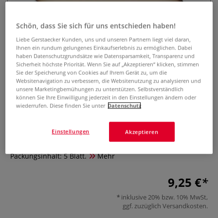
Schön, dass Sie sich für uns entschieden haben!
Liebe Gerstaecker Kunden, uns und unseren Partnern liegt viel daran,
Ihnen ein rundum gelungenes Einkaufserlebnis zu ermöglichen. Dabei
haben Datenschutzgrundsätze wie Datensparsamkeit, Transparenz und
Sicherheit höchste Priorität. Wenn Sie auf „Akzeptieren“ klicken, stimmen
Sie der Speicherung von Cookies auf Ihrem Gerät zu, um die
Websitenavigation zu verbessern, die Websitenutzung zu analysieren und
HERBIN Kalligrafie-Papier, antik
unsere Marketingbemühungen zu unterstützen. Selbstverständlich
können Sie Ihre Einwilligung jederzeit in den Einstellungen ändern oder
0 Bewertungen
wiederrufen. Diese finden Sie unter
Datenschutz
HERBIN Kalligrafie-Papier ist ideal für Kalligrafie,
Einstellungen
Akzeptieren
Kartengestaltung und stilvolle Bastelarbeiten. Antikes
Aussehen, konturierter Rand, elfenbeinfarben.
Packungsinhalt: 5 Blatt.
Mehr
9,25 €
inklusive 20% bzw. 10% MwSt,
ggf. zuzüglich
Versandkosten
.