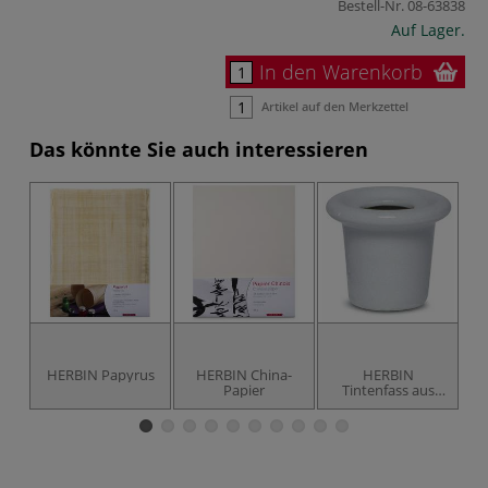
Bestell-Nr.
08-63838
Auf Lager.
In den Warenkorb
Artikel auf den Merkzettel
Das könnte Sie auch interessieren
HERBIN Papyrus
HERBIN China-
HERBIN
Papier
Tintenfass aus
K
Porzellan