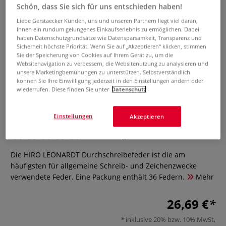
Schön, dass Sie sich für uns entschieden haben!
Liebe Gerstaecker Kunden, uns und unseren Partnern liegt viel daran,
Ihnen ein rundum gelungenes Einkaufserlebnis zu ermöglichen. Dabei
haben Datenschutzgrundsätze wie Datensparsamkeit, Transparenz und
Sicherheit höchste Priorität. Wenn Sie auf „Akzeptieren“ klicken, stimmen
Sie der Speicherung von Cookies auf Ihrem Gerät zu, um die
Websitenavigation zu verbessern, die Websitenutzung zu analysieren und
unsere Marketingbemühungen zu unterstützen. Selbstverständlich
können Sie Ihre Einwilligung jederzeit in den Einstellungen ändern oder
HIRO LEONARDT
wiederrufen. Diese finden Sie unter
Datenschutz
Durchschreibefeder, 36-er
Packung
Einstellungen
Akzeptieren
0 Bewertungen
Die HIRO LEONARDT Durchschreibefeder ist die am
häufigsten für allgemeine Schreib- und Zeichenzwecke
verwendete Feder. Eine Packung enthält 36 Federn.
Mehr
26,69 €
inklusive 20% bzw. 10% MwSt,