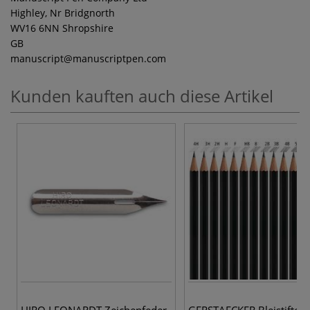
Highley, Nr Bridgnorth
WV16 6NN Shropshire
GB
manuscript
@manuscriptpen.com
Kunden kauften auch diese Artikel
HIRO LEONARDT Zeichenfeder
GERSTAECKER Bleistifte, e