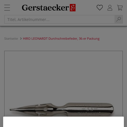
Startseite
HIRO LEONARDT Durchschreibefeder, 36-er Packung