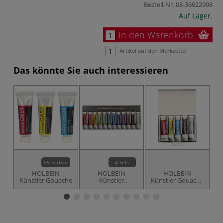
Bestell-Nr.
08-36922998
Auf Lager.
In den Warenkorb
Artikel auf den Merkzettel
Das könnte Sie auch interessieren
89 Farben
4 Sets
HOLBEIN
HOLBEIN
HOLBEIN
Künstler Gouache
Künstler
Künstler Gouache
I
Gouache-Sets
Primärfarben-Set,
5 x 15 ml
J