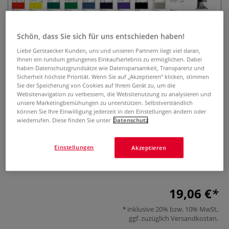
Schön, dass Sie sich für uns entschieden haben!
Liebe Gerstaecker Kunden, uns und unseren Partnern liegt viel daran,
Ihnen ein rundum gelungenes Einkaufserlebnis zu ermöglichen. Dabei
haben Datenschutzgrundsätze wie Datensparsamkeit, Transparenz und
Sicherheit höchste Priorität. Wenn Sie auf „Akzeptieren“ klicken, stimmen
Sie der Speicherung von Cookies auf Ihrem Gerät zu, um die
HOLBEIN Künstler-Gouache
Websitenavigation zu verbessern, die Websitenutzung zu analysieren und
Farbkarte
unsere Marketingbemühungen zu unterstützen. Selbstverständlich
können Sie Ihre Einwilligung jederzeit in den Einstellungen ändern oder
wiederrufen. Diese finden Sie unter
Datenschutz
0 Bewertungen
Diese Farbkarte zeigt alle Farbtöne der HOLBEIN ARTISTS'
Einstellungen
Akzeptieren
GOUACHE im Original. Ideal für Farbplanung, Vergleich und
Auswahl.
Mehr
19,06 €
inklusive 20% bzw. 10% MwSt,
ggf. zuzüglich
Versandkosten
.