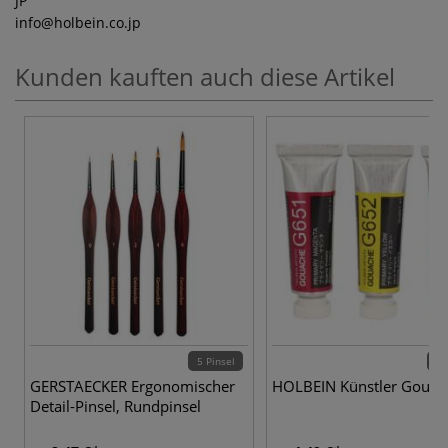
JP
info
@holbein.co.jp
Kunden kauften auch diese Artikel
5 Pinsel
89 
GERSTAECKER Ergonomischer
HOLBEIN Künstler Gouac
Detail-Pinsel, Rundpinsel