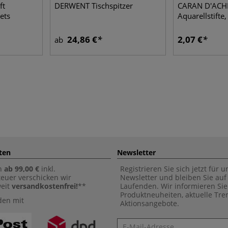
ft
DERWENT Tischspitzer
CARAN D'ACH
Sets
Aquarellstifte,
24,86 €
2,07 €
ab
ten
Newsletter
n
ab 99,00 €
inkl.
Registrieren Sie sich jetzt für 
euer verschicken wir
Newsletter und bleiben Sie au
weit
versandkostenfrei!
**
Laufenden. Wir informieren Sie
Produktneuheiten, aktuelle Tr
den mit
Aktionsangebote.
Newsletter