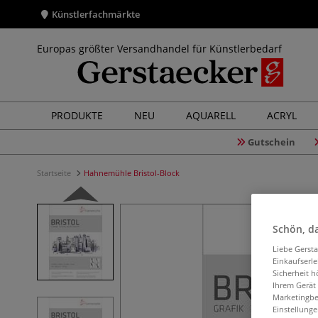
Künstlerfachmärkte
Europas größter Versandhandel für Künstlerbedarf
PRODUKTE
NEU
AQUARELL
ACRYL
Gutschein
Startseite
Hahnemühle Bristol-Block
Schön, da
Liebe Gerst
Einkaufserl
Sicherheit h
Ihrem Gerät
Marketingbe
Einstellunge