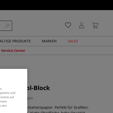
ALTIGE PRODUKTE
MARKEN
SALES
Service Center
le Bristol-Block
es
nsparenz und
Cookies auf
0 Bewertungen
unsere
in den
chen- und Präsentationspapier. Perfekt für Grafiken,
tration. Hellweiß, glatte Oberfläche, hohe Opazität.