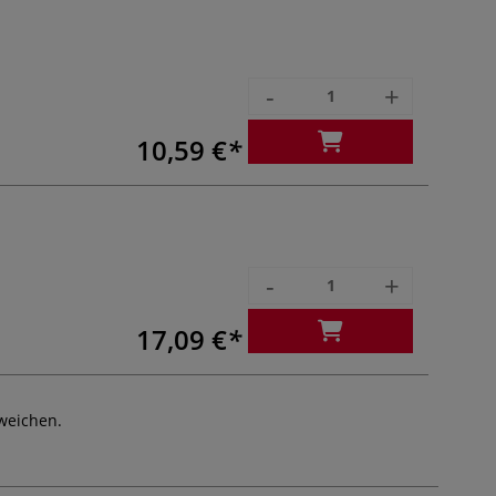
-
+
10,59 €
-
+
17,09 €
weichen.