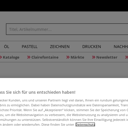
ÖL
PASTELL
ZEICHNEN
DRUCKEN
NACHH
Kataloge
Clairefontaine
Märkte
Newsletter
ss Sie sich für uns entschieden haben!
Hahnemüh
aecker Kunden, uns und unseren Partnern liegt viel daran, Ihnen ein rundum gelungen
ebnis zu ermöglichen. Dabei haben Datenschutzgrundsätze wie Datensparsamkeit, Tra
öchste Priorität. Wenn Sie auf „Akzeptieren“ klicken, stimmen Sie der Speicherung von 
 zu, um die Websitenavigation zu verbessern, die Websitenutzung zu analysieren und 
mühungen zu unterstützen. Selbstverständlich können Sie Ihre Einwilligung jederzeit 
Hochwertiges Zei
n ändern oder wiederrufen. Diese finden Sie unter
Datenschutz
Designs und Illus