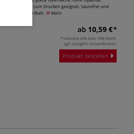
zu schneiden und zum Drucken geeignet. Säurefrei und
ig. 250 g/qm, 20 Blatt.
Mehr
ab
10,59 €
inklusive 20% bzw. 10% MwSt,
ggf. zuzüglich
Versandkosten
.
Produkt bestellen