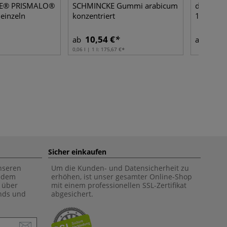
E® PRISMALO®
SCHMINCKE Gummi arabicum
da Vinci 
 einzeln
konzentriert
116, Kuc
10,54 €
1,66
ab
ab
0,06 l | 1 l:
175,67 €
Sicher einkaufen
unseren
Um die Kunden- und Datensicherheit zu
f dem
erhöhen, ist unser gesamter Online-Shop
 über
mit einem professionellen SSL-Zertifikat
ends und
abgesichert.