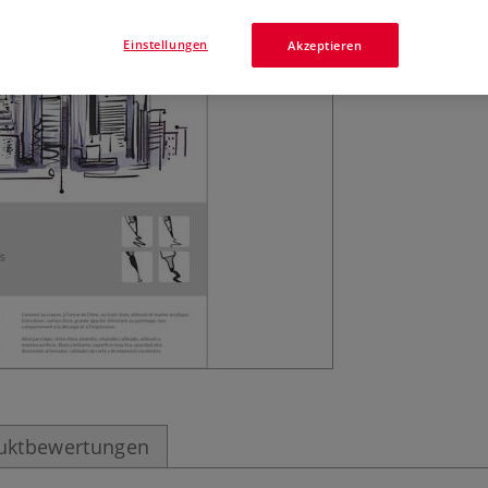
Radierfest, gut 
Einstellungen
Akzeptieren
alterungsbeständ
uktbewertungen