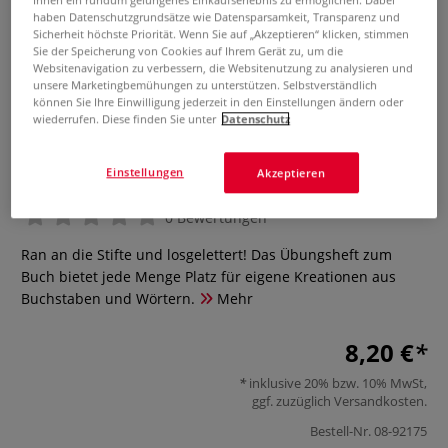
haben Datenschutzgrundsätze wie Datensparsamkeit, Transparenz und
Sicherheit höchste Priorität. Wenn Sie auf „Akzeptieren“ klicken, stimmen
Sie der Speicherung von Cookies auf Ihrem Gerät zu, um die
Websitenavigation zu verbessern, die Websitenutzung zu analysieren und
unsere Marketingbemühungen zu unterstützen. Selbstverständlich
können Sie Ihre Einwilligung jederzeit in den Einstellungen ändern oder
wiederrufen. Diese finden Sie unter
Datenschutz
Handlettering Übungsheft
Einstellungen
Akzeptieren
0 Bewertungen
Ran an die Stifte und losgelettert! Das Übungsheft zum
Buch bietet jede Menge Platz für eigene Kreationen aus
Buchstaben und Wörtern.
Mehr
8,20 €
inklusive 20% bzw. 10% MwSt,
ggf. zuzüglich
Versandkosten
.
Bestell-Nr.
08-92175