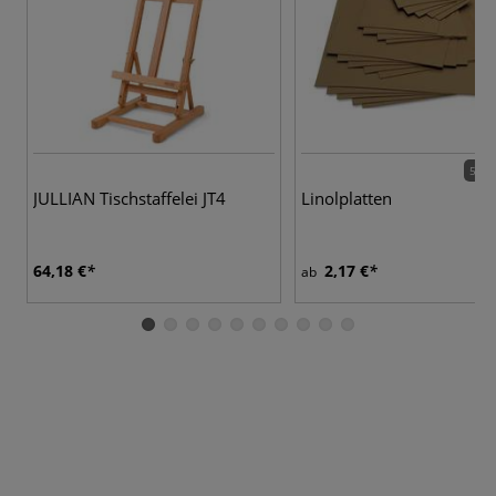
5 Va
JULLIAN Tischstaffelei JT4
Linolplatten
64,18 €
2,17 €
ab