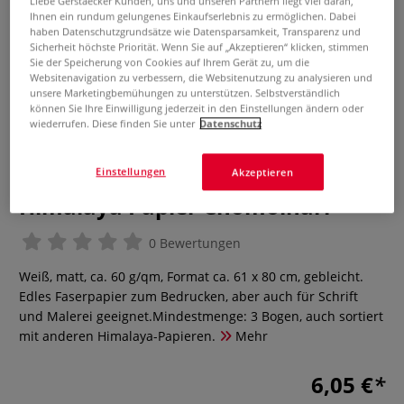
Liebe Gerstaecker Kunden, uns und unseren Partnern liegt viel daran,
Ihnen ein rundum gelungenes Einkaufserlebnis zu ermöglichen. Dabei
haben Datenschutzgrundsätze wie Datensparsamkeit, Transparenz und
Sicherheit höchste Priorität. Wenn Sie auf „Akzeptieren“ klicken, stimmen
Sie der Speicherung von Cookies auf Ihrem Gerät zu, um die
Websitenavigation zu verbessern, die Websitenutzung zu analysieren und
unsere Marketingbemühungen zu unterstützen. Selbstverständlich
können Sie Ihre Einwilligung jederzeit in den Einstellungen ändern oder
wiederrufen. Diese finden Sie unter
Datenschutz
Einstellungen
Akzeptieren
Himalaya Papier Chomolhari
0 Bewertungen
Weiß, matt, ca. 60 g/qm, Format ca. 61 x 80 cm, gebleicht.
Edles Faserpapier zum Bedrucken, aber auch für Schrift
und Malerei geeignet.Mindestmenge: 3 Bogen, auch sortiert
mit anderen Himalaya-Papieren.
Mehr
6,05 €