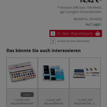
14,42 €
inklusive 20% bzw. 10% MwSt,
ggf. zuzüglich
Versandkosten
.
Bestell-Nr.
08-44202
Auf Lager.
In den Warenkorb
Artikel auf den Merkzettel
Das könnte Sie auch interessieren
4 Sets
I LOVE ART
I LOVE ART
I LOVE ART
Aquarell-Kasten
Aquarellblock
Aquarell-Set, 24
Farben