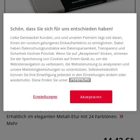
Schön, dass Sie sich für uns entschieden haben!
Liebe Gerstaecker Kunden, uns und unseren Partnern liegt viel daran,
Ihnen ein rundum gelungenes Einkaufserlebnis zu ermöglichen. Dabei
haben Datenschutzgrundsätze wie Datensparsamkeit, Transparenz und
Sicherheit höchste Priorität. Wenn Sie auf „Akzeptieren“ klicken, stimmen
Sie der Speicherung von Cookies auf Ihrem Gerät zu, um die
Websitenavigation zu verbessern, die Websitenutzung zu analysieren und
I LOVE ART Aquarellstifte-Set
unsere Marketingbemühungen zu unterstützen. Selbstverständlich
können Sie Ihre Einwilligung jederzeit in den Einstellungen ändern oder
wiederrufen. Diese finden Sie unter
Datenschutz
0 Bewertungen
Das I LOVE ART Aquarellstift Set ist optimal geeignet zum
Einstellungen
Akzeptieren
Malen, Zeichnen, Aquarellieren. Hohe Lichtbeständigkeit
und Farbbrillanz, weicher und satter Farbabstrich.
Erhältlich im eleganten Metall-Etui mit 24 Farbtönen.
Mehr