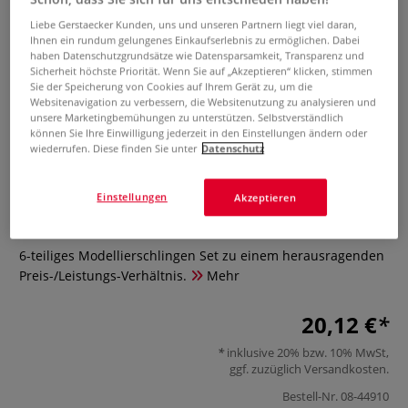
Liebe Gerstaecker Kunden, uns und unseren Partnern liegt viel daran,
Ihnen ein rundum gelungenes Einkaufserlebnis zu ermöglichen. Dabei
haben Datenschutzgrundsätze wie Datensparsamkeit, Transparenz und
Sicherheit höchste Priorität. Wenn Sie auf „Akzeptieren“ klicken, stimmen
Sie der Speicherung von Cookies auf Ihrem Gerät zu, um die
Websitenavigation zu verbessern, die Websitenutzung zu analysieren und
unsere Marketingbemühungen zu unterstützen. Selbstverständlich
können Sie Ihre Einwilligung jederzeit in den Einstellungen ändern oder
wiederrufen. Diese finden Sie unter
Datenschutz
I LOVE ART Modellierschlingen-
Set
Einstellungen
Akzeptieren
0 Bewertungen
6-teiliges Modellierschlingen Set zu einem herausragenden
Preis-/Leistungs-Verhältnis.
Mehr
20,12 €
inklusive 20% bzw. 10% MwSt,
ggf. zuzüglich
Versandkosten
.
Bestell-Nr.
08-44910