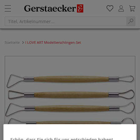
Startseite
I LOVE ART Modellierschlingen-Set
Schön, dass Sie sich für uns entschieden haben!