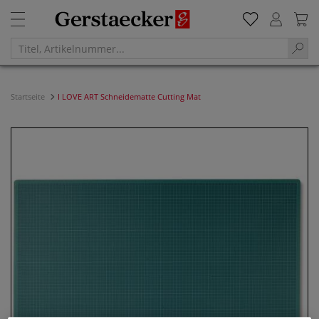
Startseite
I LOVE ART Schneidematte Cutting Mat