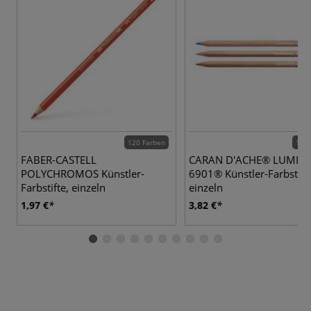
120 Farben
100 
FABER-CASTELL
CARAN D'ACHE® LUMIN
POLYCHROMOS Künstler-
6901® Künstler-Farbstifte
Farbstifte, einzeln
einzeln
1,97 €
3,82 €