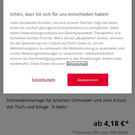
Schön, dass Sie sich für uns entschieden haben!
Liebe Gerstaecker Kunden, uns und unseren Partnern liegt viel daran,
Ihnen ein rundum gelungenes Einkaufserlebnis zu ermöglichen. Dabei
haben Datenschutzgrundsätze wie Datensparsamkeit, Transparenz und
Sicherheit höchste Priorität. Wenn Sie auf „Akzeptieren“ klicken, stimmen
Sie der Speicherung von Cookies auf Ihrem Gerät zu, um die
Websitenavigation zu verbessern, die Websitenutzung zu analysieren und
unsere Marketingbemühungen zu unterstützen. Selbstverständlich
können Sie Ihre Einwilligung jederzeit in den Einstellungen ändern oder
wiederrufen. Diese finden Sie unter
Datenschutz
I LOVE ART Schneidematte
Cutting Mat
Einstellungen
Akzeptieren
0 Bewertungen
Schneideunterlage für präzises Schneiden und zum Schutz
von Tisch und Klinge.
Mehr
ab
4,18 €
inklusive 20% bzw. 10% MwSt,