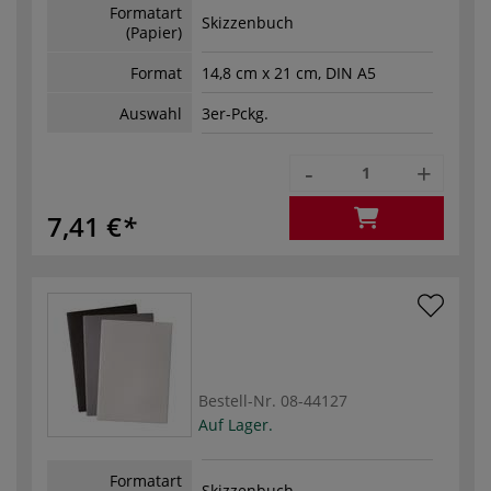
Formatart
Skizzenbuch
(Papier)
Format
14,8 cm x 21 cm, DIN A5
Auswahl
3er-Pckg.
-
+
7,41 €
Bestell-Nr.
08-44127
Auf Lager.
Formatart
Skizzenbuch