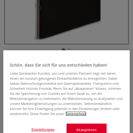
Schön, dass Sie sich für uns entschieden haben!
I LOVE ART Zeichenhefte, 3er-
Packung
Liebe Gerstaecker Kunden, uns und unseren Partnern liegt viel daran,
Ihnen ein rundum gelungenes Einkaufserlebnis zu ermöglichen. Dabei
haben Datenschutzgrundsätze wie Datensparsamkeit, Transparenz und
0 Bewertungen
Sicherheit höchste Priorität. Wenn Sie auf „Akzeptieren“ klicken, stimmen
Sie der Speicherung von Cookies auf Ihrem Gerät zu, um die
Dank einer sehr geringen Stärke von nur 5 mm ist das
Websitenavigation zu verbessern, die Websitenutzung zu analysieren und
unsere Marketingbemühungen zu unterstützen. Selbstverständlich
Zeichenheft ein idealer Begleiter mit ausreichend Platz für
können Sie Ihre Einwilligung jederzeit in den Einstellungen ändern oder
zahlreiche Zeichnungen, Skizzen, kreative Ideen und
wiederrufen. Diese finden Sie unter
Datenschutz
Notizen. 20 Blatt, 140 g/qm, weißes Zeichenpapier.
Mehr
Einstellungen
Akzeptieren