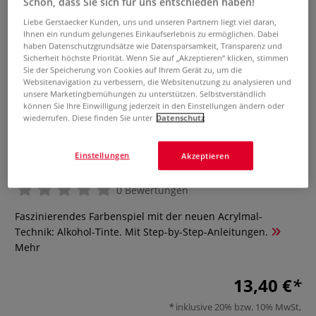
Schön, dass Sie sich für uns entschieden haben!
Liebe Gerstaecker Kunden, uns und unseren Partnern liegt viel daran,
Ihnen ein rundum gelungenes Einkaufserlebnis zu ermöglichen. Dabei
haben Datenschutzgrundsätze wie Datensparsamkeit, Transparenz und
Sicherheit höchste Priorität. Wenn Sie auf „Akzeptieren“ klicken, stimmen
Sie der Speicherung von Cookies auf Ihrem Gerät zu, um die
Websitenavigation zu verbessern, die Websitenutzung zu analysieren und
unsere Marketingbemühungen zu unterstützen. Selbstverständlich
können Sie Ihre Einwilligung jederzeit in den Einstellungen ändern oder
wiederrufen. Diese finden Sie unter
Datenschutz
Ink Painting
Einstellungen
Akzeptieren
0 Bewertungen
Faszinierendes Farbenspiel mit der neuen Acrylmal-
Technik: Alkohol-Tinte. Mit Step-by-Step-Anleitungen.
Mehr
13,40 €
inklusive 20% bzw. 10% MwSt,