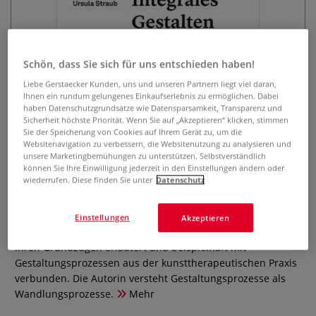
Schön, dass Sie sich für uns entschieden haben!
Liebe Gerstaecker Kunden, uns und unseren Partnern liegt viel daran,
Ihnen ein rundum gelungenes Einkaufserlebnis zu ermöglichen. Dabei
haben Datenschutzgrundsätze wie Datensparsamkeit, Transparenz und
Sicherheit höchste Priorität. Wenn Sie auf „Akzeptieren“ klicken, stimmen
Sie der Speicherung von Cookies auf Ihrem Gerät zu, um die
Integrales Gestalten mit Tonerde
Websitenavigation zu verbessern, die Websitenutzung zu analysieren und
- Grundlagen und Wirkung
unsere Marketingbemühungen zu unterstützen. Selbstverständlich
können Sie Ihre Einwilligung jederzeit in den Einstellungen ändern oder
Integraler Kunsttherapie
wiederrufen. Diese finden Sie unter
Datenschutz
0 Bewertungen
Einstellungen
Akzeptieren
Die Methode des Integralen Gestaltens mit Tonerde wird in
ihren Grundzügen erläutert und beispielhaft mit
Gestaltungsprozessen aus der kunsttherapeutischen Praxis
verbunden. Die Autorin versteht Gestaltungsprozesse als
Wandlungsprozesse.
Mehr