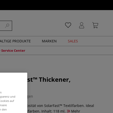
ALTIGE PRODUKTE
MARKEN
SALES
Service Center
 SolarFast™ Thickener,
r
es
0 Bewertungen
nsparenz und
Cookies auf
ner erhöht Viskosität von SolarFast™ Textilfarben. Ideal
unsere
in den
ng von Siebdruckfarben. Inhalt: 118 ml.
Mehr