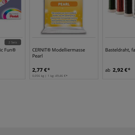
2 Sets
ic Fun®
CERNIT® Modelliermasse
Basteldraht, f
Pearl
2,77 €
2,92 €
ab
0,056 kg | 1 kg:
49,46 €