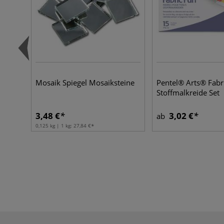
Mosaik Spiegel Mosaiksteine
Pentel® Arts® Fabr
Stoffmalkreide Set
3,48 €
3,02 €
ab
0,125 kg | 1 kg:
27,84 €