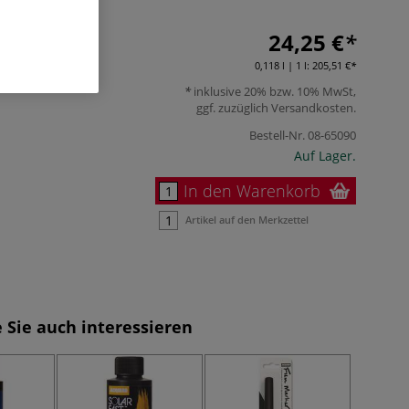
24,25 €
0,118 l | 1 l:
205,51 €
inklusive 20% bzw. 10% MwSt,
ggf. zuzüglich
Versandkosten
.
Bestell-Nr.
08-65090
Auf Lager.
In den Warenkorb
Artikel auf den Merkzettel
 Sie auch interessieren