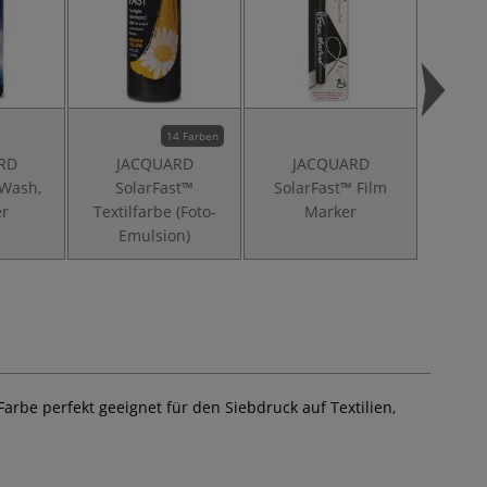
14 Farben
RD
JACQUARD
JACQUARD
J
 Wash,
SolarFast™
SolarFast™ Film
Sola
er
Textilfarbe (Foto-
Marker
Dr
Emulsion)
 Farbe perfekt geeignet für den Siebdruck auf Textilien,