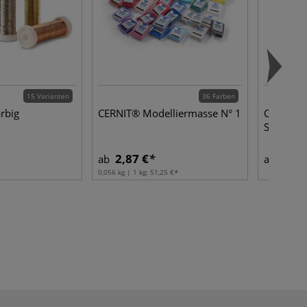
15 Varianten
36 Farben
arbig
CERNIT® Modelliermasse N° 1
Qbix Alp
Sets
2,87 €
21,1
ab
ab
0,056 kg | 1 kg:
51,25 €