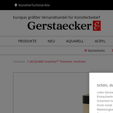
Künstlerfachmärkte
Europas größter Versandhandel für Künstlerbedarf
PRODUKTE
NEU
AQUARELL
ACRYL
Gutschein
Startseite
JACQUARD SolarFast™ Thickener, Verdicker
Schön, da
Liebe Gerst
Einkaufserl
Sicherheit h
Ihrem Gerät
Marketingbe