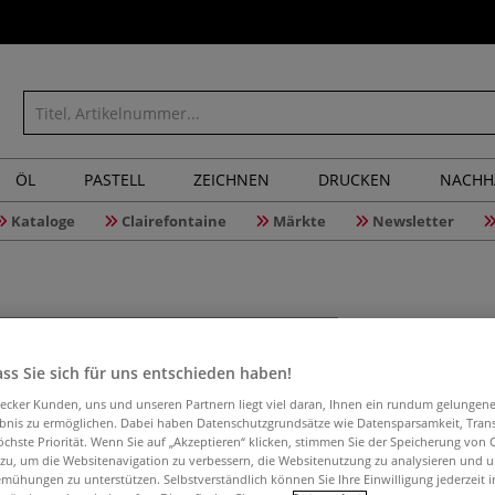
ÖL
PASTELL
ZEICHNEN
DRUCKEN
NACHH
Kataloge
Clairefontaine
Märkte
Newsletter
JACQUARD
Verdicke
ss Sie sich für uns entschieden haben!
aecker Kunden, uns und unseren Partnern liegt viel daran, Ihnen ein rundum gelungen
ebnis zu ermöglichen. Dabei haben Datenschutzgrundsätze wie Datensparsamkeit, Tra
öchste Priorität. Wenn Sie auf „Akzeptieren“ klicken, stimmen Sie der Speicherung von 
SolarFast™ Thicke
 zu, um die Websitenavigation zu verbessern, die Websitenutzung zu analysieren und 
mühungen zu unterstützen. Selbstverständlich können Sie Ihre Einwilligung jederzeit 
für die Herstellu