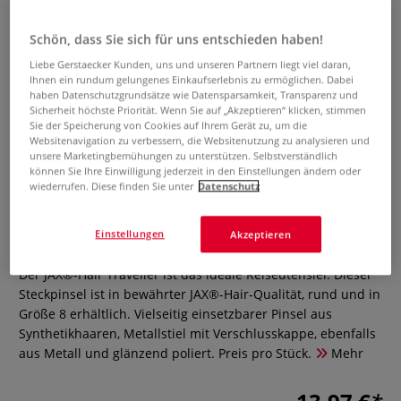
Schön, dass Sie sich für uns entschieden haben!
Liebe Gerstaecker Kunden, uns und unseren Partnern liegt viel daran,
Ihnen ein rundum gelungenes Einkaufserlebnis zu ermöglichen. Dabei
haben Datenschutzgrundsätze wie Datensparsamkeit, Transparenz und
Sicherheit höchste Priorität. Wenn Sie auf „Akzeptieren“ klicken, stimmen
Sie der Speicherung von Cookies auf Ihrem Gerät zu, um die
Websitenavigation zu verbessern, die Websitenutzung zu analysieren und
unsere Marketingbemühungen zu unterstützen. Selbstverständlich
können Sie Ihre Einwilligung jederzeit in den Einstellungen ändern oder
wiederrufen. Diese finden Sie unter
Datenschutz
JAX®-Hair Traveller Reisepinsel
Einstellungen
Akzeptieren
0 Bewertungen
Der JAX®-Hair Traveller ist das ideale Reiseutensiel. Dieser
Steckpinsel ist in bewährter JAX®-Hair-Qualität, rund und in
Größe 8 erhältlich. Vielseitig einsetzbarer Pinsel aus
Synthetikhaaren, Metallstiel mit Verschlusskappe, ebenfalls
aus Metall und glänzend poliert. Preis pro Stück.
Mehr