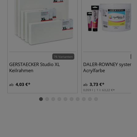
76 Varianten
54 
GERSTAECKER Studio XL
DALER-ROWNEY system3
Keilrahmen
Acrylfarbe
4,03 €
3,73 €
ab
ab
0,059 l | 1 l:
63,22 €