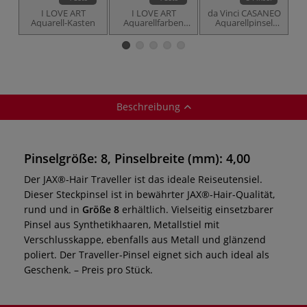
I LOVE ART
I LOVE ART
da Vinci CASANEO
Aquarell-Kasten
Aquarellfarben
Aquarellpinsel
Fächer-Set
1593TP
Beschreibung
Pinselgröße: 8, Pinselbreite (mm): 4,00
Der JAX®-Hair Traveller ist das ideale Reiseutensiel.
Dieser Steckpinsel ist in bewährter JAX®-Hair-Qualität,
rund und in
Größe 8
erhältlich. Vielseitig einsetzbarer
Pinsel aus Synthetikhaaren, Metallstiel mit
Verschlusskappe, ebenfalls aus Metall und glänzend
poliert. Der Traveller-Pinsel eignet sich auch ideal als
Geschenk. – Preis pro Stück.