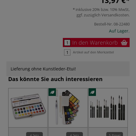
13,97 €
inklusive 20% bzw. 10% MwSt,
ggf. zuzüglich
Versandkosten
.
Bestell-Nr.
08-22480
Auf Lager.
In den Warenkorb
Artikel auf den Merkzettel
Lieferung ohne Kunstleder-Etui!
Das könnte Sie auch interessieren
4 Sets
4 Sets
5 Pinsel