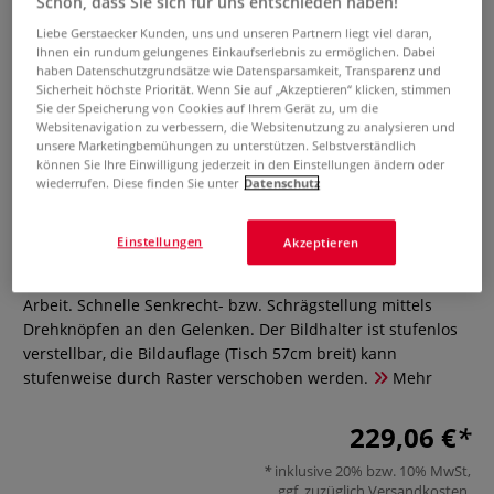
Schön, dass Sie sich für uns entschieden haben!
Liebe Gerstaecker Kunden, uns und unseren Partnern liegt viel daran,
Ihnen ein rundum gelungenes Einkaufserlebnis zu ermöglichen. Dabei
haben Datenschutzgrundsätze wie Datensparsamkeit, Transparenz und
Sicherheit höchste Priorität. Wenn Sie auf „Akzeptieren“ klicken, stimmen
Sie der Speicherung von Cookies auf Ihrem Gerät zu, um die
Websitenavigation zu verbessern, die Websitenutzung zu analysieren und
unsere Marketingbemühungen zu unterstützen. Selbstverständlich
können Sie Ihre Einwilligung jederzeit in den Einstellungen ändern oder
wiederrufen. Diese finden Sie unter
Datenschutz
JAX "London" Akademiestaffelei
0 Bewertungen
Einstellungen
Akzeptieren
Aus massivem Buchenholz, mit Leinöl behandelt, sehr solide
Arbeit. Schnelle Senkrecht- bzw. Schrägstellung mittels
Drehknöpfen an den Gelenken. Der Bildhalter ist stufenlos
verstellbar, die Bildauflage (Tisch 57cm breit) kann
stufenweise durch Raster verschoben werden.
Mehr
229,06 €
inklusive 20% bzw. 10% MwSt,
ggf. zuzüglich
Versandkosten
.