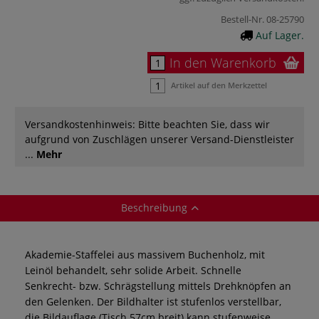
Bestell-Nr.
08-25790
Auf Lager.
In den Warenkorb
Artikel auf den Merkzettel
Versandkostenhinweis: Bitte beachten Sie, dass wir
aufgrund von Zuschlägen unserer Versand-Dienstleister
...
Mehr
Beschreibung
Akademie-Staffelei aus massivem Buchenholz, mit
Leinöl behandelt, sehr solide Arbeit. Schnelle
Senkrecht- bzw. Schrägstellung mittels Drehknöpfen an
den Gelenken. Der Bildhalter ist stufenlos verstellbar,
die Bildauflage (Tisch 57cm breit) kann stufenweise