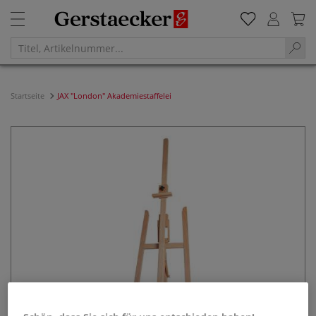
Startseite
JAX "London" Akademiestaffelei