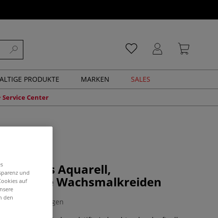
ALTIGE PRODUKTE
MARKEN
SALES
Service Center
es
erwaxies Aquarell,
nsparenz und
rmalbare Wachsmalkreiden
Cookies auf
unsere
in den
0 Bewertungen