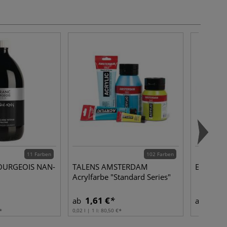
11 Farben
102 Farben
OURGEOIS NAN-
TALENS AMSTERDAM
Echter P
Acrylfarbe "Standard Series"
1,61 €
2,22
ab
ab
0,02 l | 1 l:
80,50 €