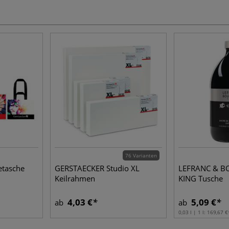
76 Varianten
etasche
GERSTAECKER Studio XL
LEFRANC & B
Keilrahmen
KING Tusche
4,03 €
5,09 €
ab
ab
0,03 l | 1 l:
169,67 €