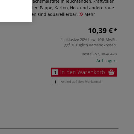
xies Aquarell Wachsmalstifte in leuchtenden, kraftvollen
geeignet für Papier, Pappe, Karton, Holz und andere raue
 Wachsmalkreiden sind aquarellierbar.
Mehr
10,39 €
inklusive 20% bzw. 10% MwSt,
ggf. zuzüglich
Versandkosten
.
Bestell-Nr.
08-40428
Auf Lager.
In den Warenkorb
Artikel auf den Merkzettel