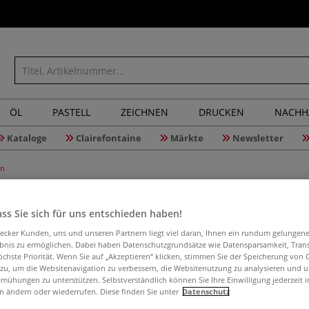
ÖL
PASTELL
ZEICHNEN
DRUCKEN
NACHH
Kataloge
Clairefontaine
Märkte
Newsletter
en
ss Sie sich für uns entschieden haben!
aecker Kunden, uns und unseren Partnern liegt viel daran, Ihnen ein rundum gelungen
JOLLY Sup
ebnis zu ermöglichen. Dabei haben Datenschutzgrundsätze wie Datensparsamkeit, Tra
wasserve
öchste Priorität. Wenn Sie auf „Akzeptieren“ klicken, stimmen Sie der Speicherung von 
 zu, um die Websitenavigation zu verbessern, die Websitenutzung zu analysieren und 
mühungen zu unterstützen. Selbstverständlich können Sie Ihre Einwilligung jederzeit 
n ändern oder wiederrufen. Diese finden Sie unter
Datenschutz