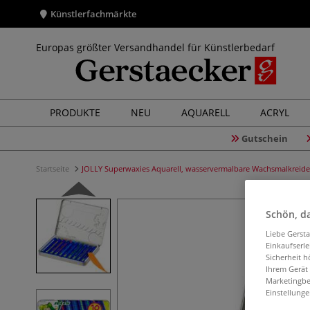
Künstlerfachmärkte
Europas größter Versandhandel für Künstlerbedarf
PRODUKTE
NEU
AQUARELL
ACRYL
Gutschein
Startseite
JOLLY Superwaxies Aquarell, wasservermalbare Wachsmalkreid
Schön, da
Liebe Gerst
Einkaufserl
Sicherheit h
Ihrem Gerät
Marketingbe
Einstellunge