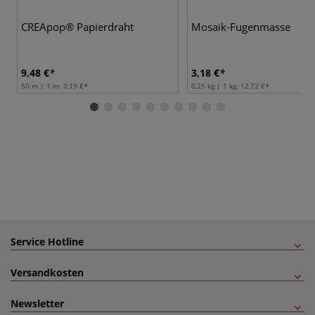
CREApop® Papierdraht
Mosaik-Fugenmasse
9,48 €
3,18 €
50 m | 1 m:
0,19 €
0,25 kg | 1 kg:
12,72 €
Service Hotline
Versandkosten
Newsletter