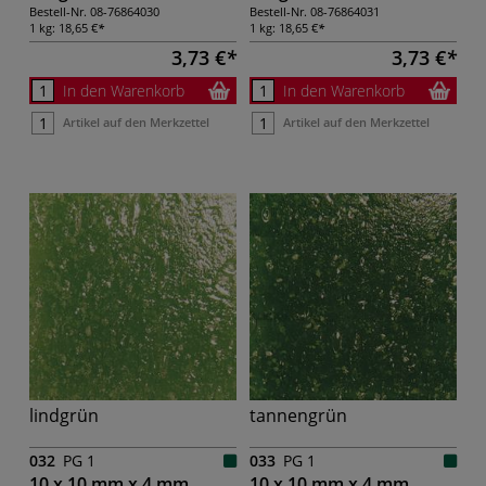
Bestell-Nr.
08-76864030
Bestell-Nr.
08-76864031
1 kg:
18,65 €
1 kg:
18,65 €
3,73 €
3,73 €
In den Warenkorb
In den Warenkorb
Artikel auf den Merkzettel
Artikel auf den Merkzettel
lindgrün
tannengrün
032
PG 1
033
PG 1
10 x 10 mm x 4 mm,
10 x 10 mm x 4 mm,