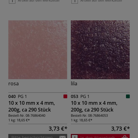
Artikel auf den Merkzettel
Artikel auf den Merkzettel
rosa
lila
040
PG 1
053
PG 1
10 x 10 mm x 4 mm,
10 x 10 mm x 4 mm,
200g, ca 290 Stück
200g, ca 290 Stück
Bestell-Nr.
08-76864040
Bestell-Nr.
08-76864053
1 kg:
18,65 €
1 kg:
18,65 €
3,73 €
3,73 €
Bitte benachrichtigen
In den Warenkorb