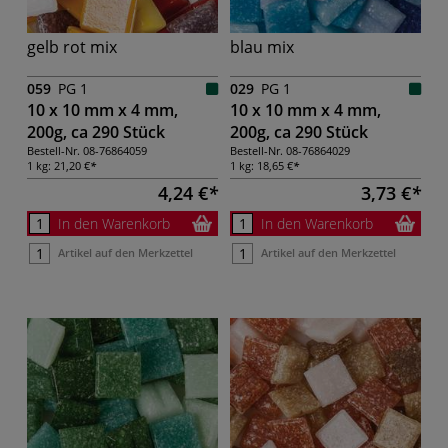
gelb rot mix
blau mix
059
PG 1
029
PG 1
10 x 10 mm x 4 mm,
10 x 10 mm x 4 mm,
200g, ca 290 Stück
200g, ca 290 Stück
Bestell-Nr.
08-76864059
Bestell-Nr.
08-76864029
1 kg:
21,20 €
1 kg:
18,65 €
4,24 €
3,73 €
In den Warenkorb
In den Warenkorb
Artikel auf den Merkzettel
Artikel auf den Merkzettel