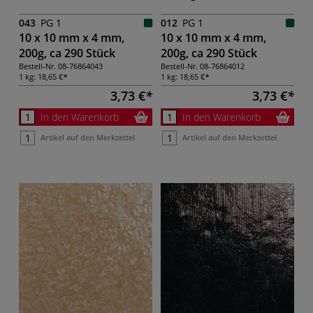
043
PG 1
012
PG 1
10 x 10 mm x 4 mm,
10 x 10 mm x 4 mm,
200g, ca 290 Stück
200g, ca 290 Stück
Bestell-Nr.
08-76864043
Bestell-Nr.
08-76864012
1 kg:
18,65 €
1 kg:
18,65 €
3,73 €
3,73 €
In den Warenkorb
In den Warenkorb
Artikel auf den Merkzettel
Artikel auf den Merkzettel