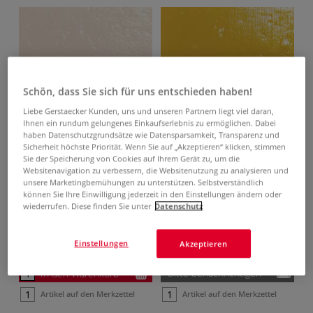
Schön, dass Sie sich für uns entschieden haben!
Liebe Gerstaecker Kunden, uns und unseren Partnern liegt viel daran,
Ihnen ein rundum gelungenes Einkaufserlebnis zu ermöglichen. Dabei
haben Datenschutzgrundsätze wie Datensparsamkeit, Transparenz und
Sicherheit höchste Priorität. Wenn Sie auf „Akzeptieren“ klicken, stimmen
reinweiß
sonnengelb
Sie der Speicherung von Cookies auf Ihrem Gerät zu, um die
Websitenavigation zu verbessern, die Websitenutzung zu analysieren und
010
PG 1
050
PG 3
unsere Marketingbemühungen zu unterstützen. Selbstverständlich
10 x 10 mm x 4 mm,
10 x 10 mm x 4 mm,
können Sie Ihre Einwilligung jederzeit in den Einstellungen ändern oder
wiederrufen. Diese finden Sie unter
Datenschutz
200g, ca 290 Stück
200g, ca 290 Stück
Bestell-Nr.
08-76864010
Bestell-Nr.
08-76864050
1 kg:
18,65 €
1 kg:
29,25 €
Einstellungen
Akzeptieren
3,73 €
5,85 €
Bitte benachrichtigen
In den Warenkorb
Artikel auf den Merkzettel
Artikel auf den Merkzettel