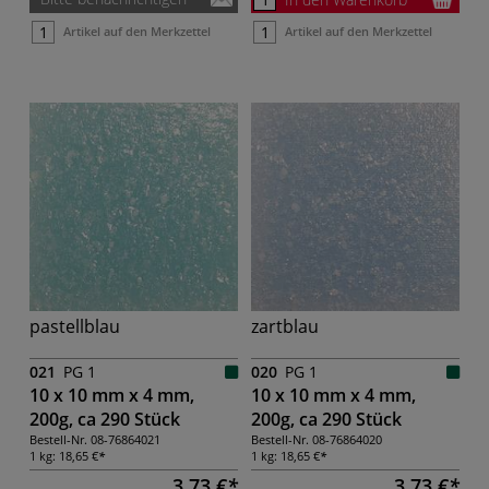
Artikel auf den Merkzettel
Artikel auf den Merkzettel
pastellblau
zartblau
021
PG 1
020
PG 1
10 x 10 mm x 4 mm,
10 x 10 mm x 4 mm,
200g, ca 290 Stück
200g, ca 290 Stück
Bestell-Nr.
08-76864021
Bestell-Nr.
08-76864020
1 kg:
18,65 €
1 kg:
18,65 €
3,73 €
3,73 €