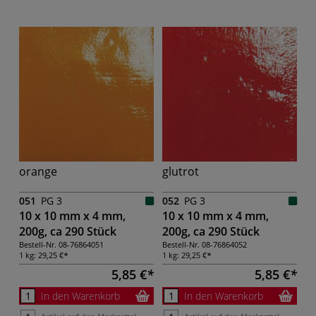
orange
glutrot
051
PG 3
052
PG 3
10 x 10 mm x 4 mm,
10 x 10 mm x 4 mm,
200g, ca 290 Stück
200g, ca 290 Stück
Bestell-Nr.
08-76864051
Bestell-Nr.
08-76864052
1 kg:
29,25 €
1 kg:
29,25 €
5,85 €
5,85 €
In den Warenkorb
In den Warenkorb