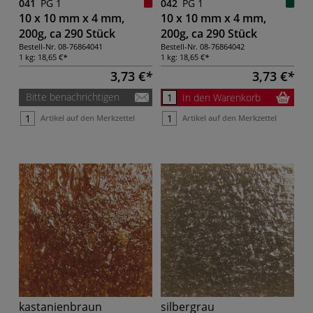
041
PG 1
042
PG 1
10 x 10 mm x 4 mm,
10 x 10 mm x 4 mm,
200g, ca 290 Stück
200g, ca 290 Stück
Bestell-Nr.
08-76864041
Bestell-Nr.
08-76864042
1 kg:
18,65 €
1 kg:
18,65 €
3,73 €
3,73 €
Bitte benachrichtigen
In den Warenkorb
Artikel auf den Merkzettel
Artikel auf den Merkzettel
kastanienbraun
silbergrau