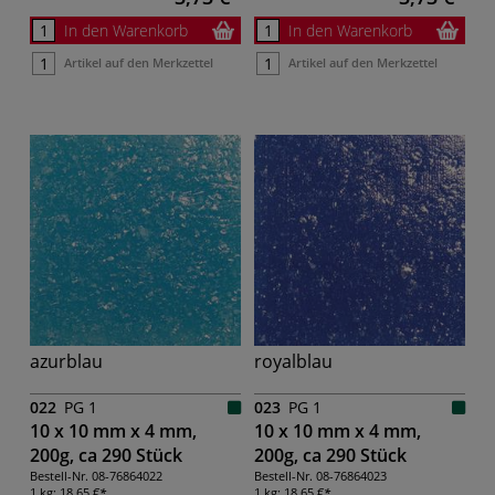
In den Warenkorb
In den Warenkorb
Artikel auf den Merkzettel
Artikel auf den Merkzettel
azurblau
royalblau
022
PG 1
023
PG 1
10 x 10 mm x 4 mm,
10 x 10 mm x 4 mm,
200g, ca 290 Stück
200g, ca 290 Stück
Bestell-Nr.
08-76864022
Bestell-Nr.
08-76864023
1 kg:
18,65 €
1 kg:
18,65 €