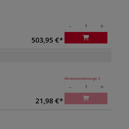
-
+
503,95 €
Mindestbestellmenge:
3
-
+
21,98 €