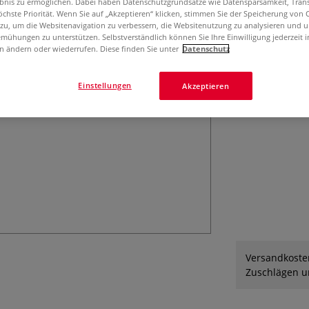
ebnis zu ermöglichen. Dabei haben Datenschutzgrundsätze wie Datensparsamkeit, Tra
und dekupieren. 
öchste Priorität. Wenn Sie auf „Akzeptieren“ klicken, stimmen Sie der Speicherung von 
 zu, um die Websitenavigation zu verbessern, die Websitenutzung zu analysieren und 
Mehr
mühungen zu unterstützen. Selbstverständlich können Sie Ihre Einwilligung jederzeit 
n ändern oder wiederrufen. Diese finden Sie unter
Datenschutz
Einstellungen
Akzeptieren
Versandkosten
Zuschlägen un