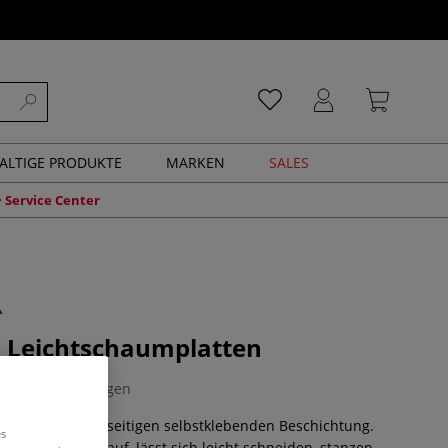
ALTIGE PRODUKTE
MARKEN
SALES
Service Center
 Leichtschaumplatten
0 Bewertungen
te mit einer einseitigen selbstklebenden Beschichtung.
es
dellose Planlage auf, lässt sich leicht schneiden, stanzen