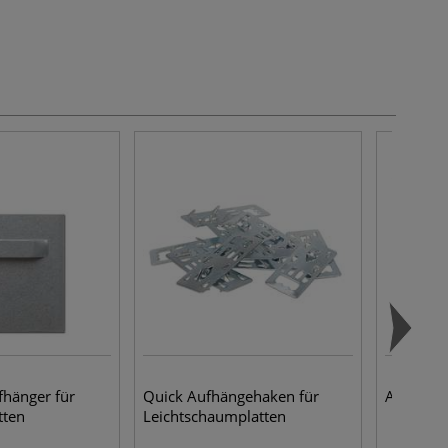
hänger für
Quick Aufhängehaken für
ArtCutC 
tten
Leichtschaumplatten