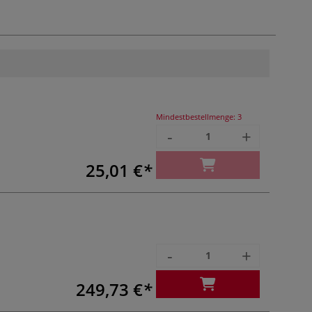
Mindestbestellmenge:
3
-
+
25,01 €
-
+
249,73 €