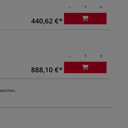
-
+
440,62 €
-
+
888,10 €
weichen.