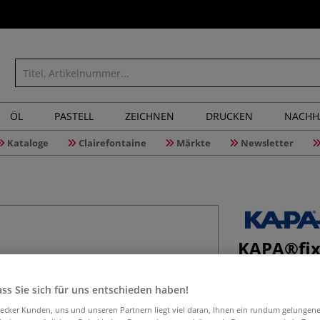
ÖL
PASTELL
ZEICHNEN
DRUCKEN
NACHH
Kataloge
Clairefontaine
Märkte
Newsletter
KAPA®fix
ss Sie sich für uns entschieden haben!
Leichtschaumplat
aecker Kunden, uns und unseren Partnern liegt viel daran, Ihnen ein rundum gelungen
Sie weist eine ta