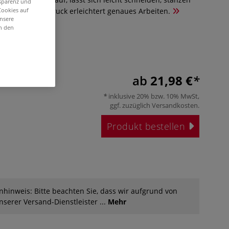
nsparenz und
Der Rasteraufdruck erleichtert genaues Arbeiten.
Cookies auf
unsere
in den
ab
21,98 €
inklusive 20% bzw. 10% MwSt,
ggf. zuzüglich
Versandkosten
.
Produkt bestellen
hinweis: Bitte beachten Sie, dass wir aufgrund von
serer Versand-Dienstleister ...
Mehr