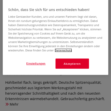
Schön, dass Sie sich für uns entschieden haben!
Liebe Gerstaecker Kunden, uns und unseren Partnern liegt viel daran,
Ihnen ein rundum gelungenes Einkaufserlebnis zu ermöglichen. Dabei
haben Datenschutzgrundsätze wie Datensparsamkeit, Transparenz und
Sicherheit höchste Priorität. Wenn Sie auf „Akzeptieren“ klicken, stimmen
Sie der Speicherung von Cookies auf Ihrem Gerät zu, um die
Websitenavigation zu verbessern, die Websitenutzung zu analysieren und
unsere Marketingbemühungen zu unterstützen. Selbstverständlich
können Sie Ihre Einwilligung jederzeit in den Einstellungen ändern oder
wiederrufen. Diese finden Sie unter
Datenschutz
KIRSCHEN Stich 5L Hohlbeitel
flach Hohlbeitel
Einstellungen
Akzeptieren
0 Bewertungen
Hohlbeitel flach, längs gekröpft. Deutsche Spitzenqualität,
geschmiedet aus legiertem Werkzeugstahl mit
hervorragender Schnitthaltigkeit und nach den neuesten
Erkenntnissen wärmebehandelt. Gebrauchsfertig geschärft.
Mehr