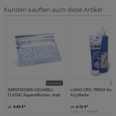
Kunden kauften auch diese Artikel
9 Varianten
26 
GERSTAECKER AQUARELL
LUKAS CRYL TERZIA Künst
CLASSIC Aquarellkarton, matt
Acrylfarbe
9,43 €
4,12 €
ab
ab
0,125 l | 1 l:
32,96 €