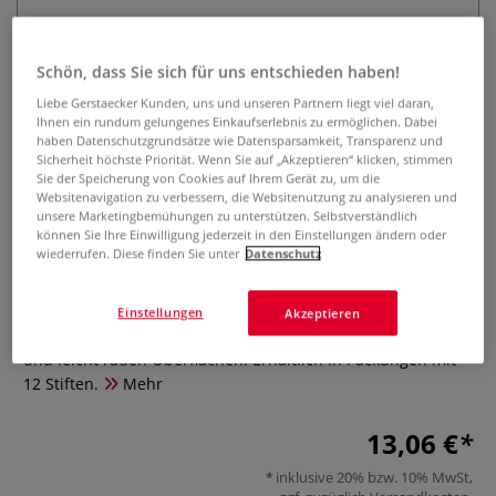
Schön, dass Sie sich für uns entschieden haben!
Liebe Gerstaecker Kunden, uns und unseren Partnern liegt viel daran,
Ihnen ein rundum gelungenes Einkaufserlebnis zu ermöglichen. Dabei
haben Datenschutzgrundsätze wie Datensparsamkeit, Transparenz und
Sicherheit höchste Priorität. Wenn Sie auf „Akzeptieren“ klicken, stimmen
Sie der Speicherung von Cookies auf Ihrem Gerät zu, um die
KOH-I-NOOR GIOCONDA 8801
Websitenavigation zu verbessern, die Websitenutzung zu analysieren und
Weißkreide-Stift
unsere Marketingbemühungen zu unterstützen. Selbstverständlich
können Sie Ihre Einwilligung jederzeit in den Einstellungen ändern oder
wiederrufen. Diese finden Sie unter
Datenschutz
0 Bewertungen
Fettfreier, holzgefasster KOH-I-NOOR GIOCONDA 8801
Einstellungen
Akzeptieren
Weißkreide-Stift für Skizzen und Zeichnungen auf dunklen
und leicht rauen Oberflächen. Erhältlich in Packungen mit
12 Stiften.
Mehr
13,06 €
inklusive 20% bzw. 10% MwSt,