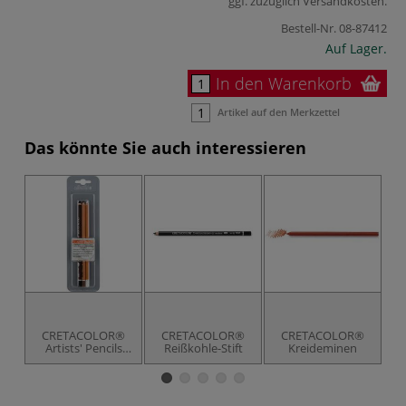
ggf. zuzüglich
Versandkosten
.
Bestell-Nr.
08-87412
Auf Lager.
In den Warenkorb
Artikel auf den Merkzettel
Das könnte Sie auch interessieren
CRETACOLOR®
CRETACOLOR®
CRETACOLOR®
Artists' Pencils
Reißkohle-Stift
Kreideminen
Künstlerstifte 3er-
Set